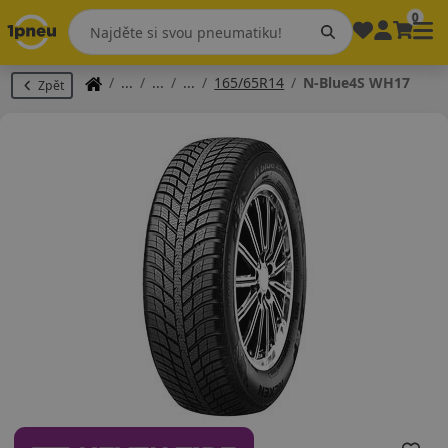
0
165/65R14
N-Blue4S WH17
Zpět