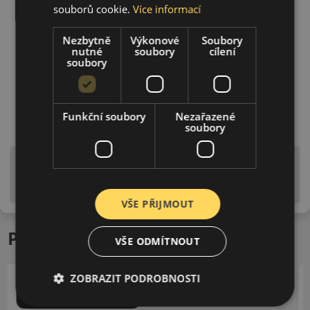
souborů cookie.
Více informací
Nezbytně
Výkonové
Soubory
nutné
soubory
cílení
soubory
Funkční soubory
Nezařazené
soubory
Upozornění! Hodnoty na štítku jsou pouze
informativního charakteru. Mohou být dodány pneumatiky
is EU štítky ve smyslu dosud platné (předchozí) legislativy.
VŠE PŘIJMOUT
Podobné produkty
VŠE ODMÍTNOUT
ZOBRAZIT PODROBNOSTI