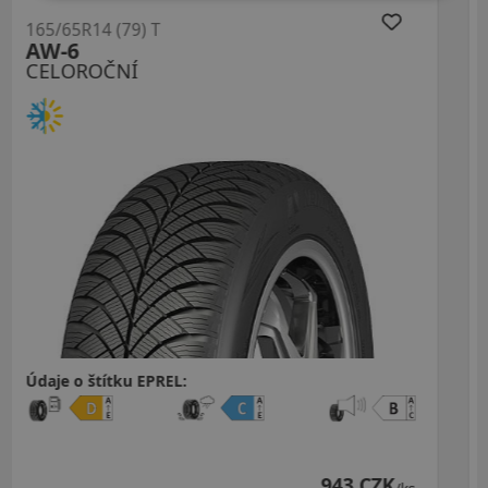
165/65R14 (79) T
HA32 Solus4S
CELOROČNÍ
Údaje o štítku EPREL:
1 174 CZK
ZK
964 CZK