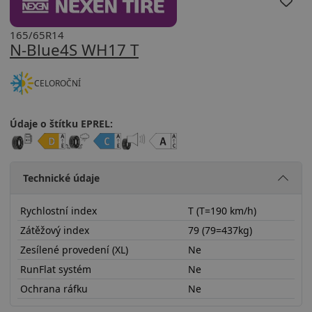
165/65R14
N-Blue4S WH17 T
CELOROČNÍ
Údaje o štítku EPREL:
Technické údaje
Rychlostní index
T (T=190 km/h)
Zátěžový index
79 (79=437kg)
Zesílené provedení (XL)
Ne
RunFlat systém
Ne
Ochrana ráfku
Ne