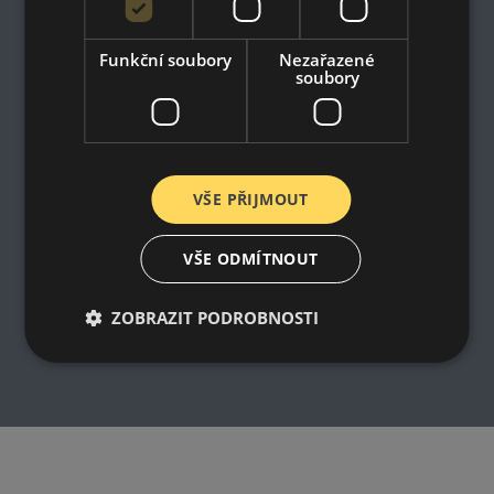
Impresum
Dodací a platební podmínky
Online prohlášení o odstoupení od smlouvy
Funkční soubory
Nezařazené
soubory
VŠE PŘIJMOUT
VŠE ODMÍTNOUT
ZOBRAZIT PODROBNOSTI