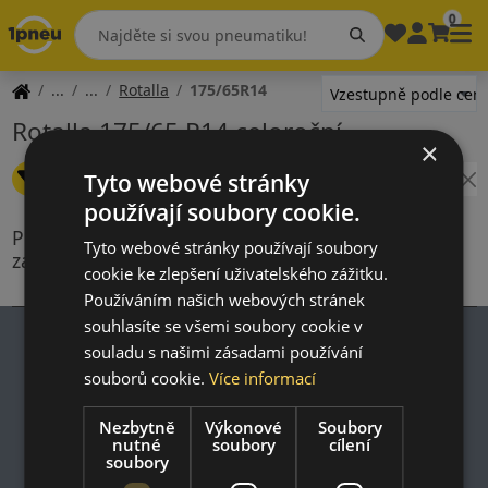
0
Rotalla
175/65R14
Rotalla 175/65 R14 celoroční
×
Změnit filtr
Tyto webové stránky
Šířka: 175
Výška: 65
Průměr: 14
používají soubory cookie.
Produkty splňující kritéria vyhledávání nejsou
Tyto webové stránky používají soubory
zahrnuty v naší nabídce
cookie ke zlepšení uživatelského zážitku.
Používáním našich webových stránek
souhlasíte se všemi soubory cookie v
souladu s našimi zásadami používání
souborů cookie.
Více informací
Impresum
Nezbytně
Výkonové
Soubory
Zásady ochrany osobních údajů
nutné
soubory
cílení
Nákupní podmínky
soubory
Kontakt