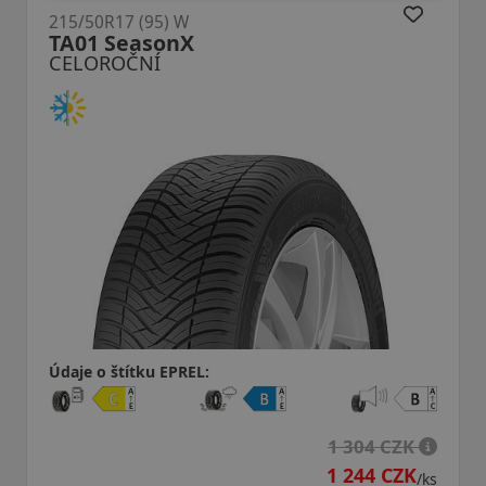
R17 (95) W
215/50R1
 SeasonX
AW-6 X
ROČNÍ
CELORO
o štítku EPREL:
Údaje o š
1 304 CZK
1 244 CZK
/ks