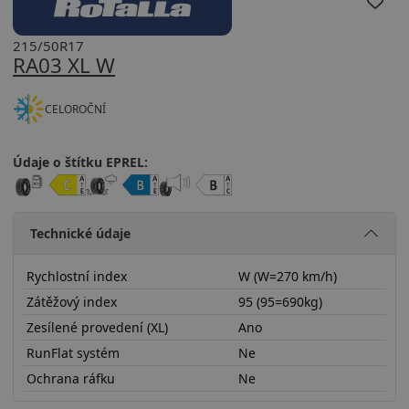
215/50R17
RA03 XL W
CELOROČNÍ
Údaje o štítku EPREL:
Technické údaje
Rychlostní index
W (W=270 km/h)
Zátěžový index
95 (95=690kg)
Zesílené provedení (XL)
Ano
RunFlat systém
Ne
Ochrana ráfku
Ne