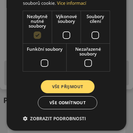
souborů cookie.
Více informací
Nezbytně
Výkonové
Soubory
nutné
soubory
cílení
soubory
Funkční soubory
Nezařazené
soubory
Upozornění! Hodnoty na štítku jsou pouze
informativního charakteru. Mohou být dodány pneumatiky
is EU štítky ve smyslu dosud platné (předchozí) legislativy.
VŠE PŘIJMOUT
Podobné produkty
VŠE ODMÍTNOUT
ZOBRAZIT PODROBNOSTI