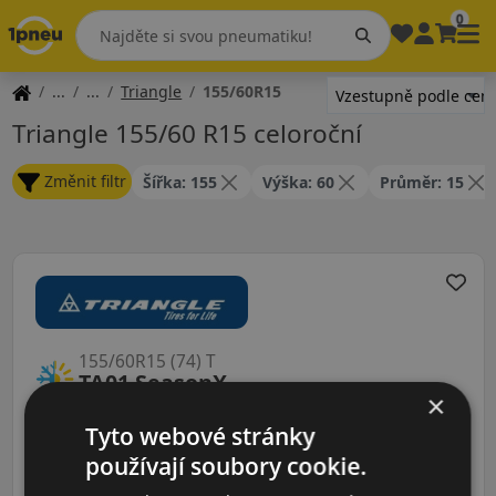
0
Triangle
155/60R15
Triangle 155/60 R15 celoroční
Změnit filtr
Šířka: 155
Výška: 60
Průměr: 15
155/60R15 (74) T
TA01 SeasonX
×
CELOROČNÍ
Tyto webové stránky
používají soubory cookie.