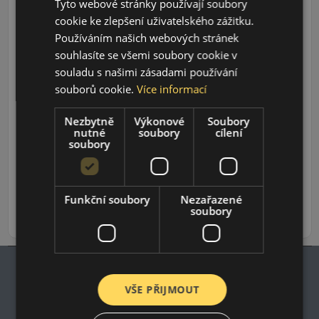
Tyto webové stránky používají soubory
cookie ke zlepšení uživatelského zážitku.
Používáním našich webových stránek
souhlasíte se všemi soubory cookie v
souladu s našimi zásadami používání
souborů cookie.
Více informací
Údaje o štítku EPREL:
Nezbytně
Výkonové
Soubory
nutné
soubory
cílení
soubory
764 CZK
703 CZK
/ks
Funkční soubory
Nezařazené
soubory
ks
DO KOŠÍKU
VŠE PŘIJMOUT
Impresum