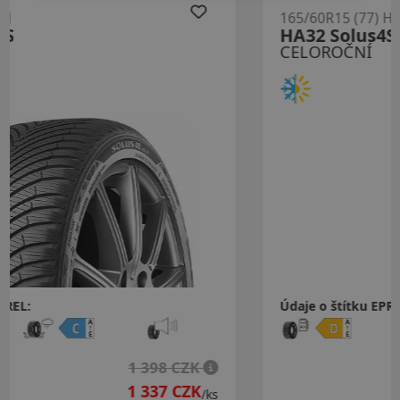
165/60R15 (77) H
HA32 Solus4S
CELOROČNÍ
Údaje o štítku EPREL:
1 488 CZK
1 428 CZK
s
/ks