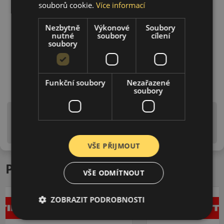
souborů cookie.
Více informací
Nezbytně
Výkonové
Soubory
nutné
soubory
cílení
soubory
Funkční soubory
Nezařazené
soubory
Upozornění! Hodnoty na štítku jsou pouze
informativního charakteru. Mohou být dodány pneumatiky
is EU štítky ve smyslu dosud platné (předchozí) legislativy.
VŠE PŘIJMOUT
Podobné produkty
VŠE ODMÍTNOUT
ZOBRAZIT PODROBNOSTI