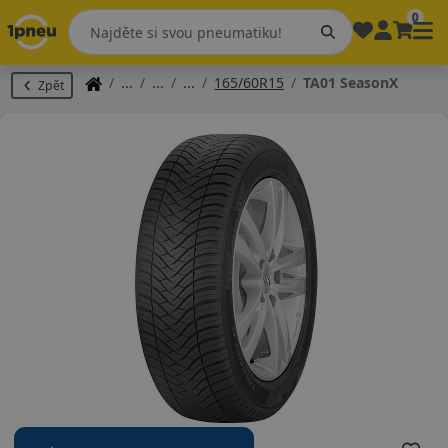
0
165/60R15
TA01 SeasonX
Zpět