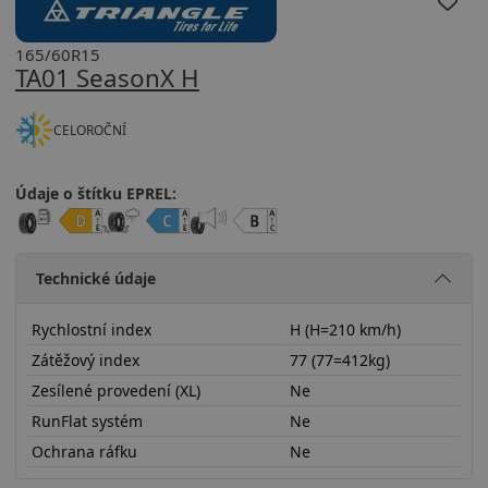
165/60R15
TA01 SeasonX H
CELOROČNÍ
Údaje o štítku EPREL:
Technické údaje
Rychlostní index
H (H=210 km/h)
Zátěžový index
77 (77=412kg)
Zesílené provedení (XL)
Ne
RunFlat systém
Ne
Ochrana ráfku
Ne