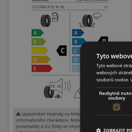
Tyto webové
Tyto webové strán
webových stránek
souborů cookie.
Nezbytně nutn
soubory
Upozornění! Hodnoty na štítku jsou pouze
informativního charakteru. Mohou být dodány
pneumatiky is EU štítky ve smyslu dosud platné
ZOBRAZIT P