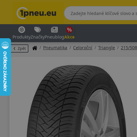
Produkty
Značky
Pneublog
Akce
Pneumatika
Celoroční
Triangle
215/50
Zpět