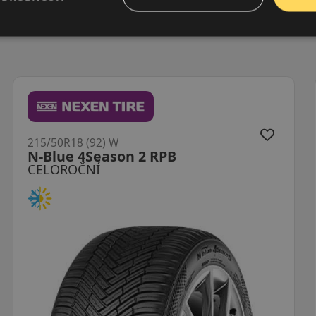
215/50R18 (92) W
Cinturato Allseason SF3
CELOROČNÍ