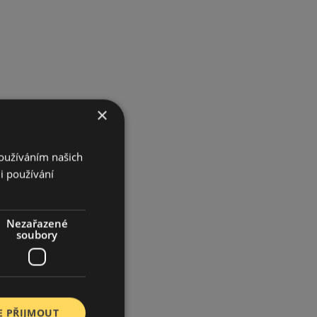
×
Používáním našich
i používání
Nezařazené
soubory
E PŘIJMOUT