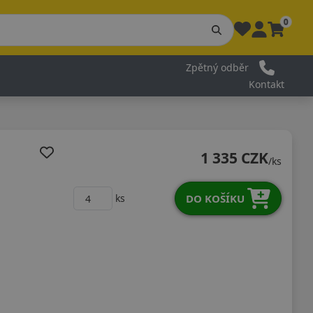
0
Zpětný odběr
Kontakt
1 335 CZK
/ks
DO KOŠÍKU
ks