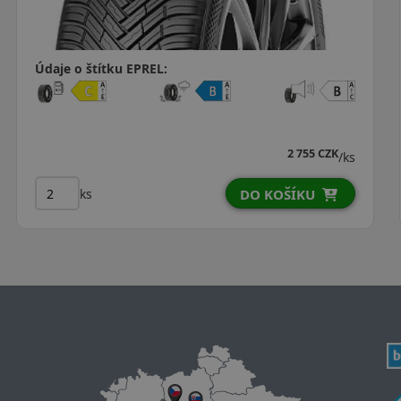
Údaje o štítku EPREL:
3 916 CZK
3 649 CZK
/ks
ks
DO KOŠÍKU