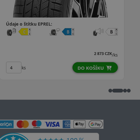
Údaje o štítku EPREL:
3 860 CZK
/ks
ks
DO KOŠÍKU