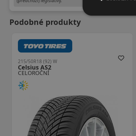
(předchozí) legislativy.
Podobné produkty
215/50R18 (92) W
AllSeasonContact 2 FR
CELOROČNÍ