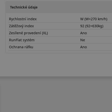
Technické údaje
Rychlostní index
W (W=270 km/h)
Zátěžový index
92 (92=630kg)
Zesílené provedení (XL)
Ano
RunFlat systém
Ne
Ochrana ráfku
Ano
21550R18WTA01X