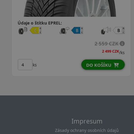
Údaje o štítku EPREL:
3 591 CZK
/ks
ks
DO KOŠÍKU
Impresum
Zásady ochrany osobních údajů