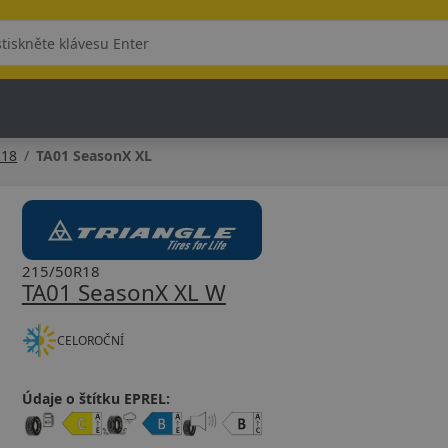
R18
TA01 SeasonX XL
215/50R18
TA01 SeasonX XL W
CELOROČNÍ
Údaje o štítku EPREL: