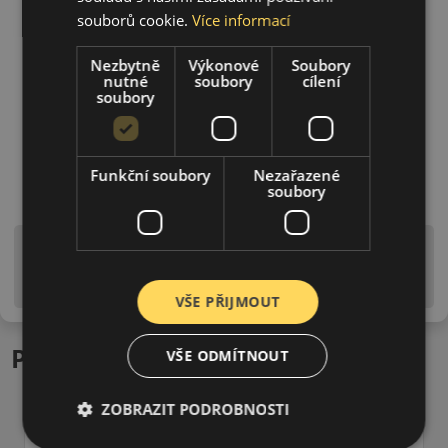
souborů cookie.
Více informací
Nezbytně
Výkonové
Soubory
nutné
soubory
cílení
soubory
Funkční soubory
Nezařazené
soubory
Upozornění! Hodnoty na štítku jsou pouze
informativního charakteru. Mohou být dodány pneumatiky
is EU štítky ve smyslu dosud platné (předchozí) legislativy.
VŠE PŘIJMOUT
Podobné produkty
VŠE ODMÍTNOUT
ZOBRAZIT PODROBNOSTI