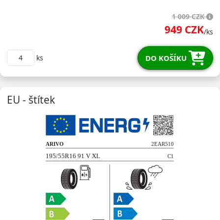
19555R16VPARZX
1 009 CZK
949 CZK
/ks
DO KOŠÍKU
ks
EU - štítek