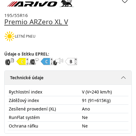
195/55R16
Premio ARZero XL V
LETNÍ PNEU
Údaje o štítku EPREL:
Technické údaje
Rychlostní index
V (V=240 km/h)
Zátěžový index
91 (91=615Kg)
Zesílené provedení (XL)
Ano
RunFlat systém
Ne
Ochrana ráfku
Ne