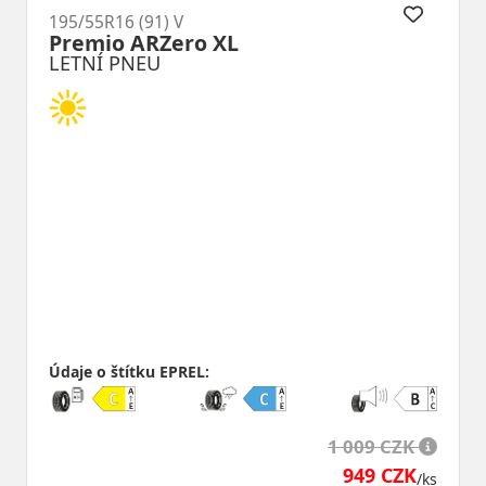
195/55R16 (91) V
Premio ARZero XL
LETNÍ PNEU
Údaje o štítku EPREL:
1 009 CZK
949 CZK
/ks