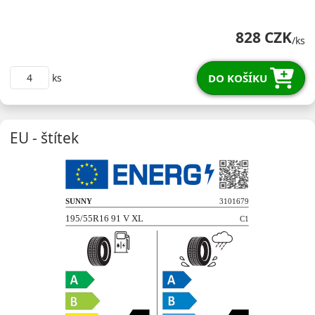
19555R16VNP26BX
828 CZK
/ks
DO KOŠÍKU
ks
EU - štítek