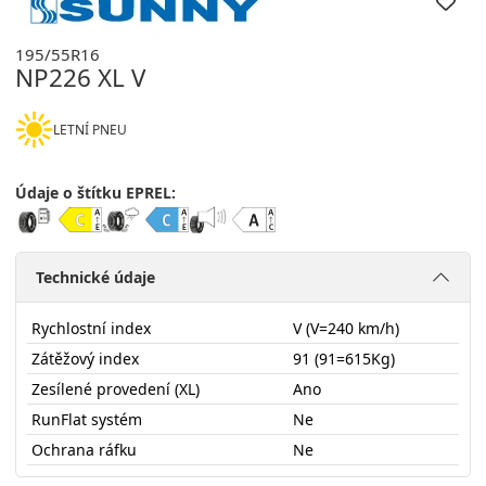
195/55R16
NP226 XL V
LETNÍ PNEU
Údaje o štítku EPREL:
Technické údaje
Rychlostní index
V (V=240 km/h)
Zátěžový index
91 (91=615Kg)
Zesílené provedení (XL)
Ano
RunFlat systém
Ne
Ochrana ráfku
Ne