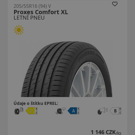
205/55R16 (91) V
t XL
RH01
LETNÍ PNEU
:
Údaje o štítku EPREL:
1 146 CZK
/ks