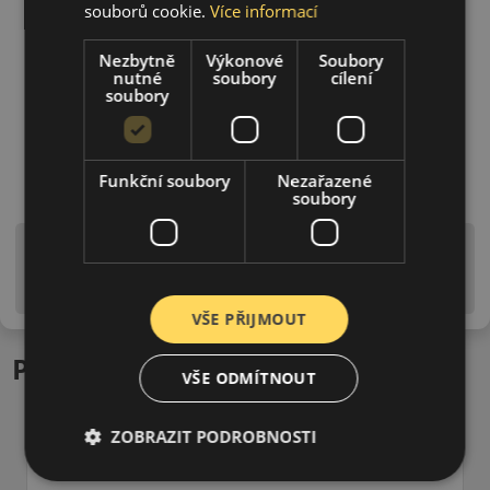
souborů cookie.
Více informací
Nezbytně
Výkonové
Soubory
nutné
soubory
cílení
soubory
Funkční soubory
Nezařazené
soubory
Upozornění! Hodnoty na štítku jsou pouze
informativního charakteru. Mohou být dodány pneumatiky
is EU štítky ve smyslu dosud platné (předchozí) legislativy.
VŠE PŘIJMOUT
Podobné produkty
VŠE ODMÍTNOUT
ZOBRAZIT PODROBNOSTI