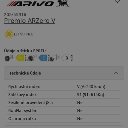
205/55R16
Premio ARZero V
LETNÍ PNEU
Údaje o štítku EPREL:
Technické údaje
Rychlostní index
V (V=240 km/h)
Zátěžový index
91 (91=615Kg)
Zesílené provedení (XL)
Ne
RunFlat systém
Ne
Ochrana ráfku
Ne