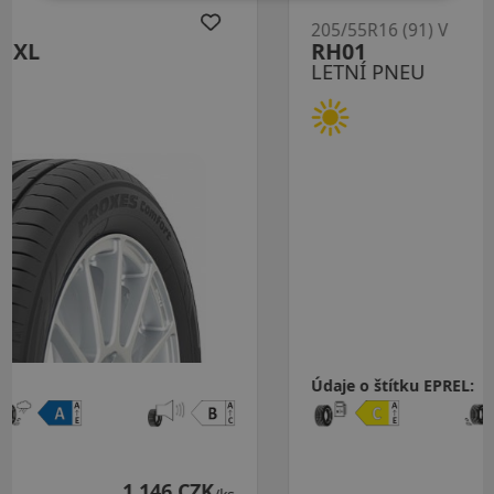
205/55R16 (91) V
RH01
LETNÍ PNEU
Údaje o štítku EPREL:
1 043 CZK
975 CZK