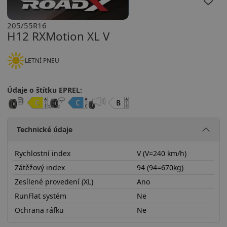
205/55R16
H12 RXMotion XL V
LETNÍ PNEU
Údaje o štítku EPREL:
Technické údaje
Rychlostní index
V (V=240 km/h)
Zátěžový index
94 (94=670kg)
Zesílené provedení (XL)
Ano
RunFlat systém
Ne
Ochrana ráfku
Ne