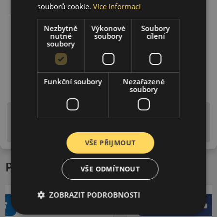
souborů cookie.
Více informací
Nezbytně
Výkonové
Soubory
nutné
soubory
cílení
soubory
Funkční soubory
Nezařazené
soubory
Upozornění! Hodnoty na štítku jsou pouze
informativního charakteru. Mohou být dodány pneumatiky
is EU štítky ve smyslu dosud platné (předchozí) legislativy.
VŠE PŘIJMOUT
Podobné produkty
VŠE ODMÍTNOUT
ZOBRAZIT PODROBNOSTI