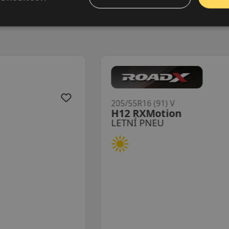
205/55R16 (91) V
H12 RXMotion
LETNÍ PNEU