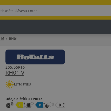
R16
RH01
205/55R16
RH01 V
LETNÍ PNEU
Údaje o štítku EPREL: