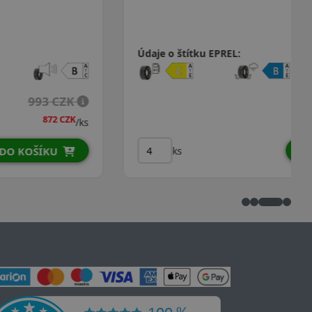
Údaje o štítku EPREL:
921 CZK
/ks
ks
DO KOŠÍKU