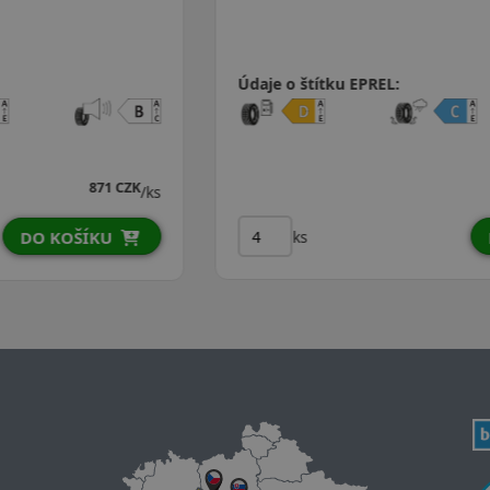
Údaje o štítku EPREL:
993 CZK
872 CZK
/ks
ks
DO KOŠÍKU