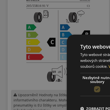
Tyto webové
Tyto webové strán
webových stránek
souborů cookie.
Nezbytně nutn
soubory
Upozornění! Hodnoty na štítku jsou pouze
informativního charakteru. Mohou být dodány
pneumatiky is EU štítky ve smyslu dosud platné
ZOBRAZIT P