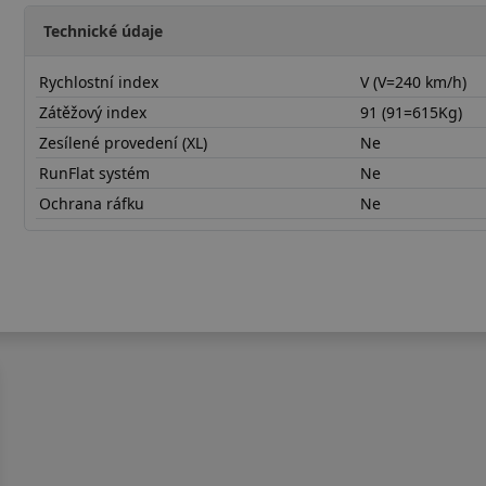
Technické údaje
Rychlostní index
V (V=240 km/h)
Zátěžový index
91 (91=615Kg)
Zesílené provedení (XL)
Ne
RunFlat systém
Ne
Ochrana ráfku
Ne
20555R16VRH01