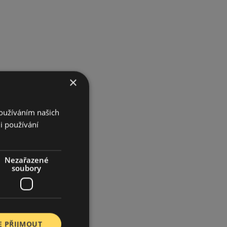
×
Používáním našich
i používání
Nezařazené
soubory
E PŘIJMOUT