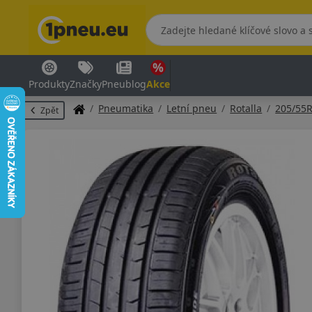
Produkty
Značky
Pneublog
Akce
Pneumatika
Letní pneu
Rotalla
205/55
Zpět