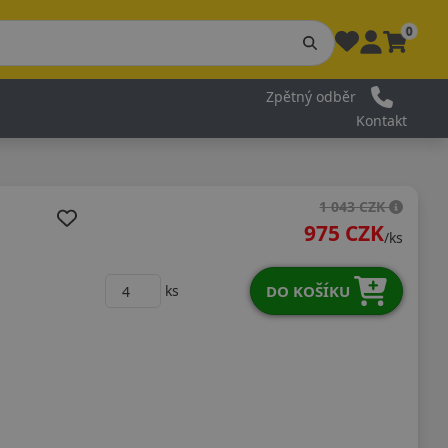
0
Zpětný odběr
Kontakt
1 043 CZK
975 CZK
/ks
DO KOŠÍKU
ks