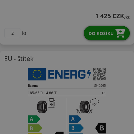
18565R14TBR5H
1 425 CZK
/ks
DO KOŠÍKU
ks
EU - štítek