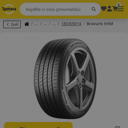
0
185/65R14
Bravuris 5HM
Zpět