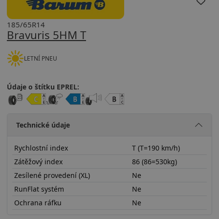
185/65R14
Bravuris 5HM T
LETNÍ PNEU
Údaje o štítku EPREL:
Technické údaje
Rychlostní index
T (T=190 km/h)
Zátěžový index
86 (86=530kg)
Zesílené provedení (XL)
Ne
RunFlat systém
Ne
Ochrana ráfku
Ne