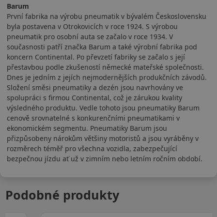
Barum
První fabrika na výrobu pneumatik v bývalém Československu
byla postavena v Otrokovicích v roce 1924. S výrobou
pneumatik pro osobní auta se začalo v roce 1934. V
současnosti patří značka Barum a také výrobní fabrika pod
koncern Continental. Po převzetí fabriky se začalo s její
přestavbou podle zkušeností německé mateřské společnosti.
Dnes je jedním z jejích nejmodernějších produkčních závodů.
Složení směsi pneumatiky a dezén jsou navrhovány ve
spolupráci s firmou Continental, což je zárukou kvality
výsledného produktu. Vedle tohoto jsou pneumatiky Barum
cenově srovnatelné s konkurenčními pneumatikami v
ekonomickém segmentu. Pneumatiky Barum jsou
přizpůsobeny nárokům většiny motoristů a jsou vyráběny v
rozměrech téměř pro všechna vozidla, zabezpečující
bezpečnou jízdu ať už v zimním nebo letním ročním období.
Podobné produkty