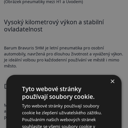
(Obrázek pneumatiky mezi H1 a Úvodem)
Vysoký kilometrový výkon a stabilní
ovladatelnost
Barum Bravuris 5HM je letní pneumatika pro osobní
automobily, navržená pro dlouhou životnost a vyvážený výkon.
Je ideální volbou pro každodenní používání ve městě i mimo
město.
×
Dezén a přilnavost
Tyto webové stránky
používají soubory cookie.
Moderní dezén zajišťuje účinný odvod vody a snižuje riziko
Tyto webové stránky používají soubory
aquaplaningu. Speciální gumová směs poskytuje stabilní
cookie ke zlepšení uživatelského zážitku.
přilnavost na suché i mokré vozovce.
Používáním našich webových stránek
souhlasíte se všemi soubory cookie v