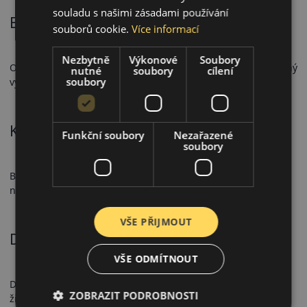
souladu s našimi zásadami používání
Bezpečnostní vlastnosti
souborů cookie.
Více informací
Nezbytně
Výkonové
Soubory
Optimalizovaná struktura bloků zajišťuje předvídatelný brzdný
nutné
soubory
cílení
soubory
výkon a přesnou odezvu řízení.
Komfort a hlučnost
Funkční soubory
Nezařazené
soubory
Bravuris 5HM přispívá k příjemnému jízdnímu komfortu díky
nízké valivé hlučnosti a pohodlnému odvalování.
VŠE PŘIJMOUT
Doporučené použití
VŠE ODMÍTNOUT
Doporučeno pro osobní automobily, kde je důležitá dlouhá
ZOBRAZIT PODROBNOSTI
životnost a ekonomický provoz.