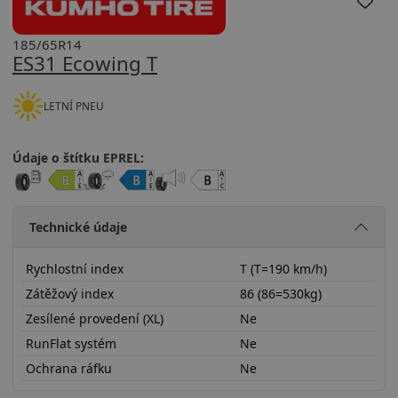
185/65R14
ES31 Ecowing T
LETNÍ PNEU
Údaje o štítku EPREL:
Technické údaje
Rychlostní index
T (T=190 km/h)
Zátěžový index
86 (86=530kg)
Zesílené provedení (XL)
Ne
RunFlat systém
Ne
Ochrana ráfku
Ne