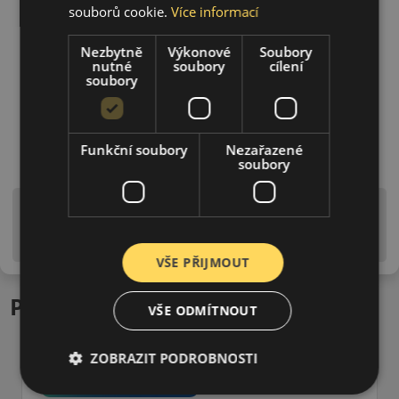
souborů cookie.
Více informací
Nezbytně
Výkonové
Soubory
nutné
soubory
cílení
soubory
Funkční soubory
Nezařazené
soubory
Upozornění! Hodnoty na štítku jsou pouze
informativního charakteru. Mohou být dodány pneumatiky
is EU štítky ve smyslu dosud platné (předchozí) legislativy.
VŠE PŘIJMOUT
Podobné produkty
VŠE ODMÍTNOUT
ZOBRAZIT PODROBNOSTI