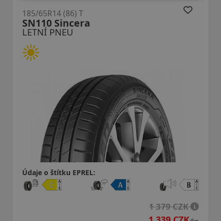
185/65R14 (86) T
18
SN110 Sincera
B
LETNÍ PNEU
L
Údaje o štítku EPREL:
Úd
1 379 CZK
1 339 CZK