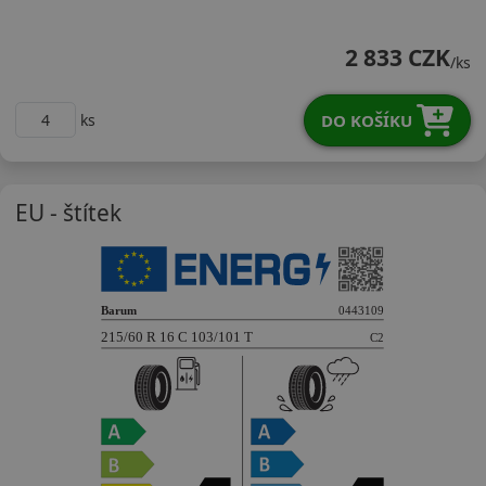
21560R16CTVIS3
2 833 CZK
/ks
DO KOŠÍKU
ks
EU - štítek