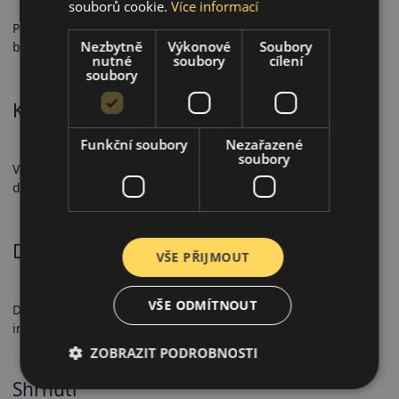
souborů cookie.
Více informací
Pokročilá konstrukce zajišťuje stabilní brzdný výkon a
Nezbytně
Výkonové
Soubory
bezpečné ovládání i při zatížení.
nutné
soubory
cílení
soubory
Komfort a hlučnost
Funkční soubory
Nezařazené
soubory
Vanis 3 snižuje valivou hlučnost a zvyšuje komfort během
dlouhých pracovních jízd.
Doporučené použití
VŠE PŘIJMOUT
VŠE ODMÍTNOUT
Doporučeno pro dodávky a lehká užitková vozidla pro
intenzivní letní používání.
ZOBRAZIT PODROBNOSTI
Shrnutí