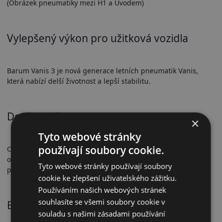
(Obrázek pneumatiky mezi H1 a Úvodem)
Vylepšený výkon pro užitková vozidla
Barum Vanis 3 je nová generace letních pneumatik Vanis,
která nabízí delší životnost a lepší stabilitu.
Dezén a přilnavost
×
Tyto webové stránky
používají soubory cookie.
Optimalizovaný dezén zajišťuje vyšší odolnost proti
opotřebení a spolehlivou přilnavost v různých jízdních
Tyto webové stránky používají soubory
podmínkách.
cookie ke zlepšení uživatelského zážitku.
Používáním našich webových stránek
souhlasíte se všemi soubory cookie v
Bezpečnostní vlastnosti
souladu s našimi zásadami používání