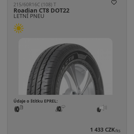
215/60R16C (108) T
Roadian CT8 DOT22
LETNÍ PNEU
Údaje o štítku EPREL:
1 433 CZK
/ks