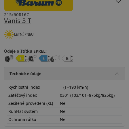
215/60R16C
Vanis 3 T
LETNÍ PNEU
Údaje o štítku EPREL:
Technické údaje
Rychlostní index
T (T=190 km/h)
Zátěžový index
0301 (103/101=875kg/825kg)
Zesílené provedení (XL)
Ne
RunFlat systém
Ne
Ochrana ráfku
Ne