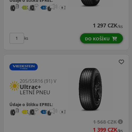
Údaje o štítku EPREL:
1 297 CZK
/ks
ks
DO KOŠÍKU
205/55R16 (91) V
Ultrac+
LETNÍ PNEU
Údaje o štítku EPREL:
1 568 CZK
1 399 CZK
/ks