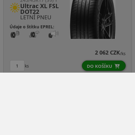
245/45R17 (99) Y
Ultrac XL FSL
DOT22
LETNÍ PNEU
Údaje o štítku EPREL:
2 062 CZK
/ks
ks
DO KOŠÍKU
195/70R15C (104) R
Comtrac 2
LETNÍ PNEU
Údaje o štítku EPREL: