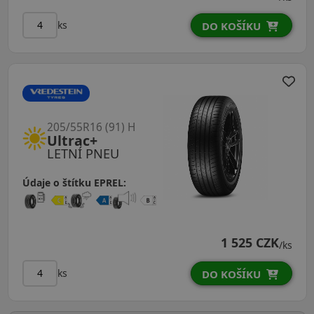
ks
DO KOŠÍKU
205/55R16 (91) H
Ultrac+
LETNÍ PNEU
Údaje o štítku EPREL:
1 525 CZK
/ks
ks
DO KOŠÍKU