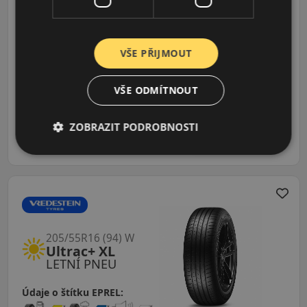
Ultrac+ XL
LETNÍ PNEU
Údaje o štítku EPREL:
VŠE PŘIJMOUT
VŠE ODMÍTNOUT
1 626 CZK
/ks
ZOBRAZIT PODROBNOSTI
ks
DO KOŠÍKU
205/55R16 (94) W
Ultrac+ XL
LETNÍ PNEU
Údaje o štítku EPREL: