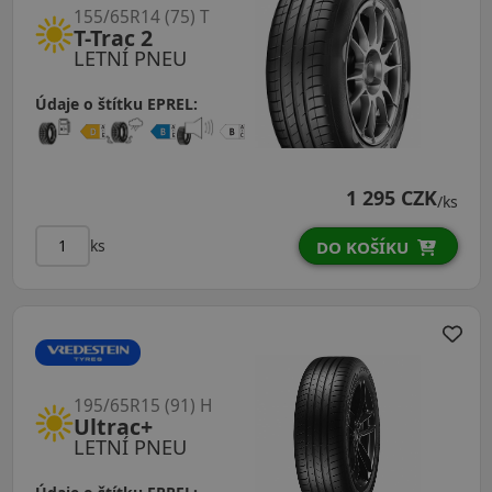
155/65R14 (75) T
T-Trac 2
LETNÍ PNEU
Údaje o štítku EPREL:
1 295 CZK
/ks
ks
DO KOŠÍKU
195/65R15 (91) H
Ultrac+
LETNÍ PNEU