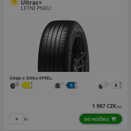
Ultrac+
LETNÍ PNEU
Údaje o štítku EPREL:
1 987 CZK
/ks
ks
DO KOŠÍKU