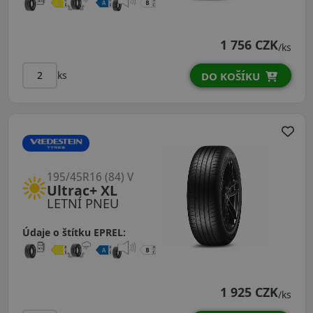
1 756 CZK
/ks
ks
DO KOŠÍKU
195/45R16 (84) V
Ultrac+ XL
LETNÍ PNEU
Údaje o štítku EPREL:
1 925 CZK
/ks