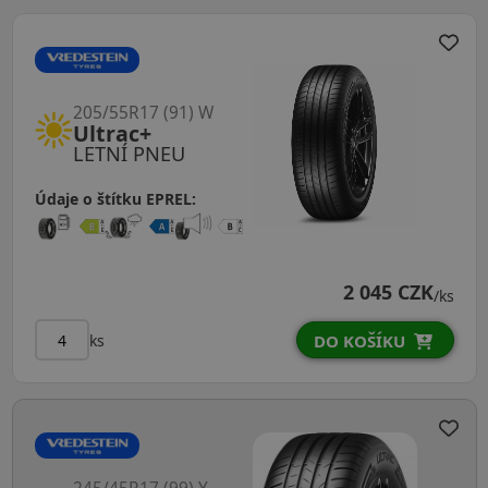
205/55R17 (91) W
Ultrac+
LETNÍ PNEU
Údaje o štítku EPREL:
2 045 CZK
/ks
ks
DO KOŠÍKU