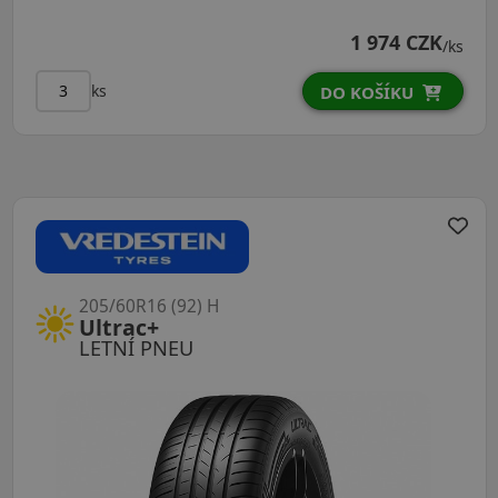
1 974 CZK
/ks
ks
DO KOŠÍKU
205/60R16 (92) H
Ultrac+
LETNÍ PNEU