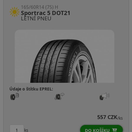
165/60R14 (75) H
Sportrac 5 DOT21
LETNÍ PNEU
Údaje o štítku EPREL:
557 CZK
/ks
ks
DO KOŠÍKU