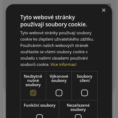
×
Tyto webové stránky
235/30R20 (88) Y
používají soubory cookie.
UltracVorti
R+XLFSL DOT21
Tyto webové stránky používají soubory
LETNÍ PNEU
cookie ke zlepšení uživatelského zážitku.
Údaje o štítku EPREL:
Používáním našich webových stránek
souhlasíte se všemi soubory cookie v
souladu s našimi zásadami používání
souborů cookie.
Více informací
1 581 CZK
/ks
Nezbytně
Výkonové
Soubory
ks
DO KOŠÍKU
nutné
soubory
cílení
soubory
Funkční soubory
Nezařazené
soubory
185/60R15 (88) H