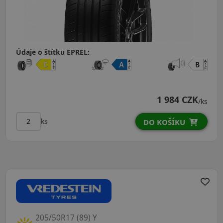
Údaje o štítku EPREL:
1 984 CZK
/ks
ks
DO KOŠÍKU
205/50R17 (89) Y