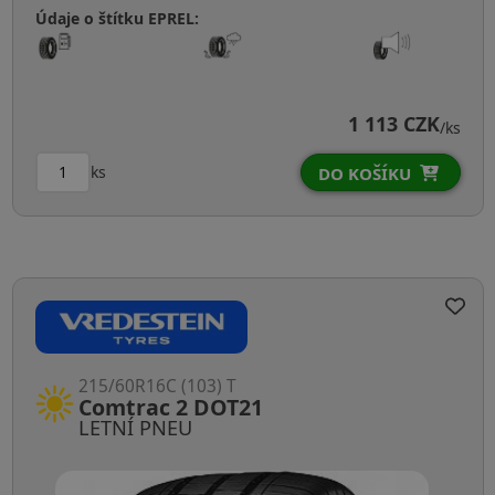
Údaje o štítku EPREL:
1 113 CZK
/ks
ks
DO KOŠÍKU
215/60R16C (103) T
Comtrac 2 DOT21
LETNÍ PNEU