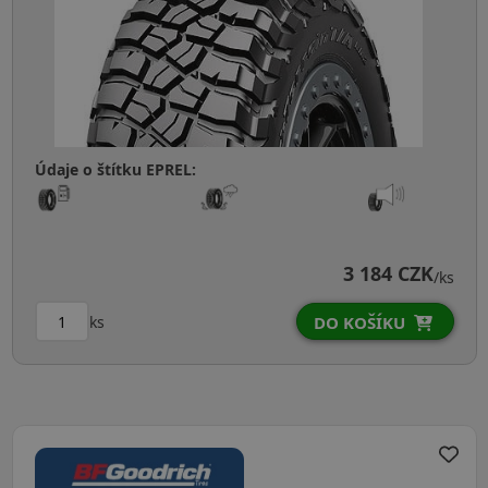
Údaje o štítku EPREL:
3 184 CZK
/ks
ks
DO KOŠÍKU