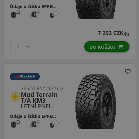
Údaje o štítku EPREL:
7 252 CZK
/ks
ks
DO KOŠÍKU
265/70R17 (121) Q
Mud Terrain
T/A KM3
LETNÍ PNEU
Údaje o štítku EPREL: