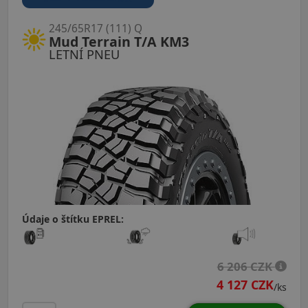
245/65R17 (111) Q
Mud Terrain T/A KM3
LETNÍ PNEU
Údaje o štítku EPREL:
6 206 CZK
4 127 CZK
/ks