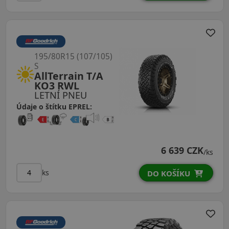
195/80R15 (107/105)
S
AllTerrain T/A
KO3 RWL
LETNÍ PNEU
Údaje o štítku EPREL:
6 639 CZK
/ks
ks
DO KOŠÍKU