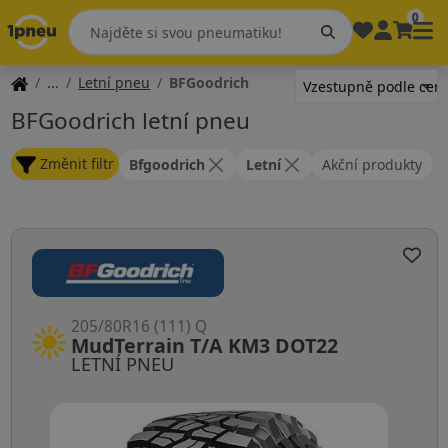
0
Letní pneu
BFGoodrich
BFGoodrich letní pneu
Změnit filtr
Bfgoodrich
Letní
Akční produkty
205/80R16 (111) Q
MudTerrain T/A KM3 DOT22
LETNÍ PNEU