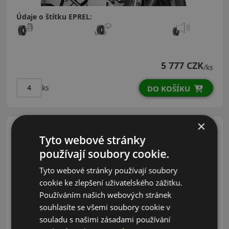
Údaje o štítku EPREL:
5 777 CZK
/ks
ks
DO KOŠÍKU
×
Tyto webové stránky
používají soubory cookie.
255/70R16 (120) Q
Mud Terrain
Tyto webové stránky používají soubory
T/A KM3
cookie ke zlepšení uživatelského zážitku.
LETNÍ PNEU
Používáním našich webových stránek
Údaje o štítku EPREL:
souhlasíte se všemi soubory cookie v
souladu s našimi zásadami používání