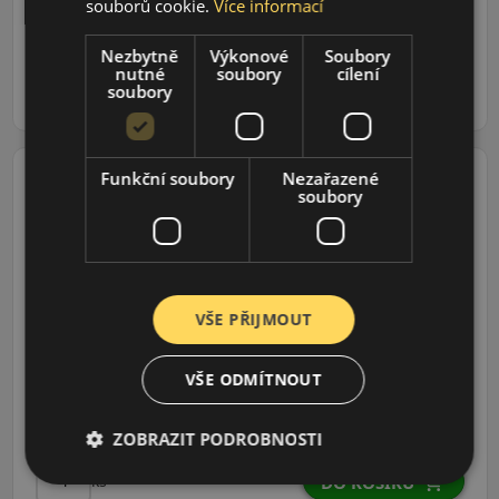
souborů cookie.
Více informací
6 170 CZK
/ks
Nezbytně
Výkonové
Soubory
nutné
soubory
cílení
ks
DO KOŠÍKU
soubory
Funkční soubory
Nezařazené
soubory
255/65R17 (114) Q
Mud-Terrain
T/A KM3
LETNÍ PNEU
VŠE PŘIJMOUT
Údaje o štítku EPREL:
VŠE ODMÍTNOUT
6 741 CZK
6 499 CZK
/ks
ZOBRAZIT PODROBNOSTI
ks
DO KOŠÍKU