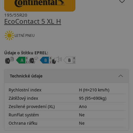
195/55R20
EcoContact 5 XL H
LETNÍ PNEU
Údaje o štítku EPREL:
Technické údaje
Rychlostní index
H (H=210 km/h)
Zátěžový index
95 (95=690kg)
Zesílené provedení (XL)
Ano
RunFlat systém
Ne
Ochrana ráfku
Ne