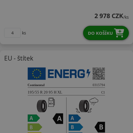
19555R20HECT5X
2 978 CZK
/ks
DO KOŠÍKU
ks
EU - štítek