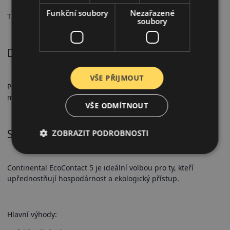
Funkční soubory
Nezařazené
Tichý chod a příjemný jízdní komfort i při delších cestách.
soubory
Doporučené použití
VŠE PŘIJMOUT
Pro osobní automobily a crossovery, především pro letní
městské a silniční použití.
VŠE ODMÍTNOUT
Shrnutí
ZOBRAZIT PODROBNOSTI
Continental EcoContact 5 je ideální volbou pro ty, kteří
upřednostňují hospodárnost a ekologický přístup.
Hlavní výhody: