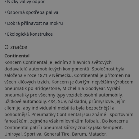
• Nízký valivý odpor
• Úsporná spotřeba paliva
• Dobrá přilnavost na mokru
• Ekologická konstrukce
O značce
Continental
Koncern Continental je jedním z hlavních světových
dodavatelů automobilových komponentů. Společnost byla
založena v roce 1871 v Německu. Continental je přítomen na
všech klíčových trzích. Koncern je čtvrtým největším výrobcem
pneumatik po Bridgestone, Michelin a Goodyear. Vyrábí
pneumatiky pro všechny typy vozidel: osobní automobily,
užitkové automobily, 4X4, SUV, nákladní, průmyslové. Jejím
cílem je, aby individuální mobilita byla bezpečnější a
pohodlnější. Pneumatiky Continental jsou známé i sportovním
fanouškům, zejména však milovníkům fotbalu. Do koncernu
Continental patří i pneumatikářský značky jako Semperit,
Uniroyal, Sportiva, General Tire, Barum, Matador.