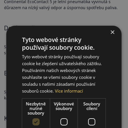
Continental EcoContact 5 je letní pneumatika vyvinutá s
důrazem na nízký valivý odpor a úspornou spotřebu paliva.
Dezén a přilnavost
×
Tyto webové stránky
používají soubory cookie.
Speciální konstrukce dezénu zajišťuje dobrou přilnavost na
suché i mokré vozovce a zároveň snižuje energetické ztráty.
Tyto webové stránky používají soubory
cookie ke zlepšení uživatelského zážitku.
Používáním našich webových stránek
Bezpečnostní vlastnosti
souhlasíte se všemi soubory cookie v
souladu s našimi zásadami používání
souborů cookie.
Více informací
Spolehlivý brzdný výkon a stabilní ovladatelnost při
každodenním provozu.
Nezbytně
Výkonové
Soubory
nutné
soubory
cílení
soubory
Komfort a hlučnost