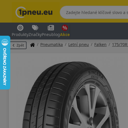
Produkty
Značky
Pneublog
Akce
Pneumatika
Letní pneu
Falken
175/70R
Zpět