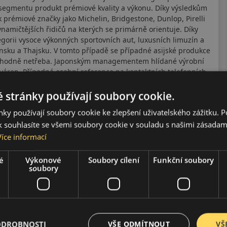
 segmentu produkt prémiové kvality a výkonu. Díky výsledkům
prémiové značky jako Michelin, Bridgestone, Dunlop, Pirelli
ynamičtějších řidičů na kterých se primárně orientuje. Díky
egorii vysoce výkonných sportovních aut, luxusních limuzín a
onsku a Thajsku. V tomto případě se případné asijské produkce
rozhodně netřeba. Japonským managementem hlídané výrobní
váren. Případná osobní reference na kontaktních telefonních
 stránky používají soubory cookie.
ky používají soubory cookie ke zlepšení uživatelského zážitku. 
 souhlasíte se všemi soubory cookie v souladu s našimi zásadam
Více informací
é
Výkonové
Soubory cílení
Funkční soubory
soubory
ODROBNOSTI
VŠE ODMÍTNOUT
VŠ