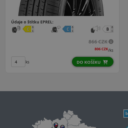
Údaje o štítku EPREL:
1 200 CZK
1 001 CZK
/ks
ks
DO KOŠÍKU