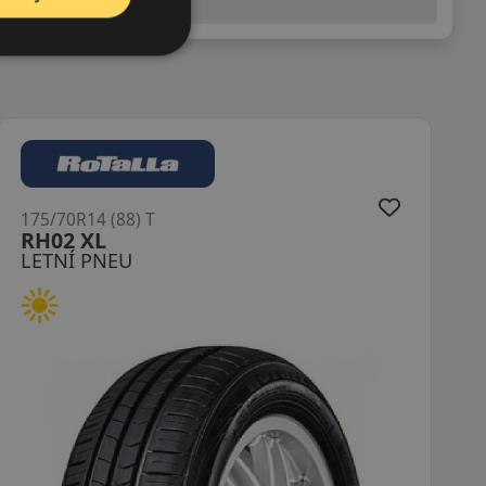
(předchozí) legislativy.
175/70R14C (95/93) T
Carrier DOT22
LETNÍ PNEU