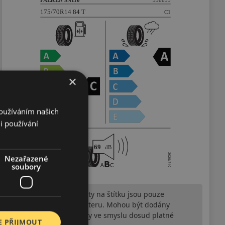
×
Používáním našich
i používání
Nezařazené
soubory
Upozornění! Hodnoty na štítku jsou pouze
informativního charakteru. Mohou být dodány
pneumatiky is EU štítky ve smyslu dosud platné
E PŘIJMOUT