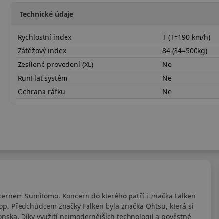
Technické údaje
Rychlostní index
T (T=190 km/h)
Zátěžový index
84 (84=500kg)
Zesílené provedení (XL)
Ne
RunFlat systém
Ne
Ochrana ráfku
Ne
17570R14TSN110
cernem Sumitomo. Koncern do kterého patří i značka Falken
lop. Předchůdcem značky Falken byla značka Ohtsu, která si
nska. Díky využití nejmodernějších technologií a pověstné