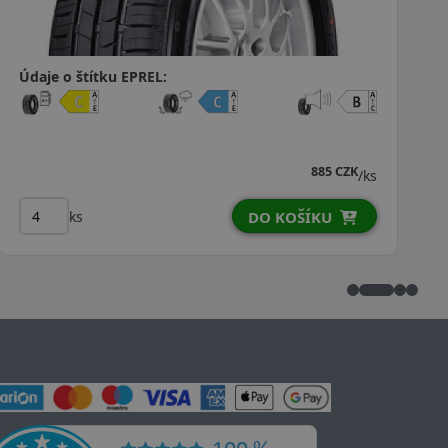
Údaje o štítku EPREL:
1 035 CZK
/ks
ks
DO KOŠÍKU