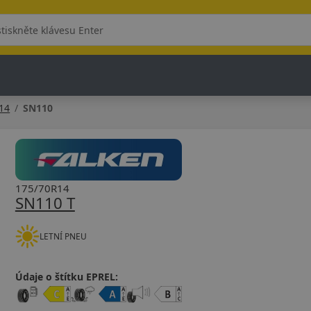
14
SN110
175/70R14
SN110 T
LETNÍ PNEU
Údaje o štítku EPREL: