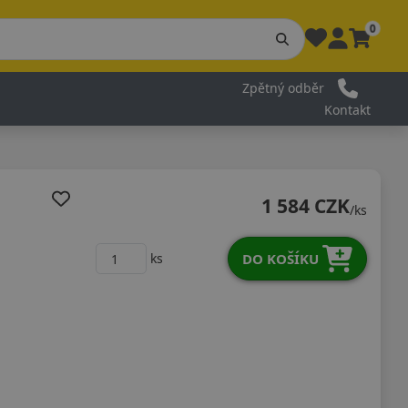
0
Zpětný odběr
Kontakt
1 584 CZK
/ks
DO KOŠÍKU
ks