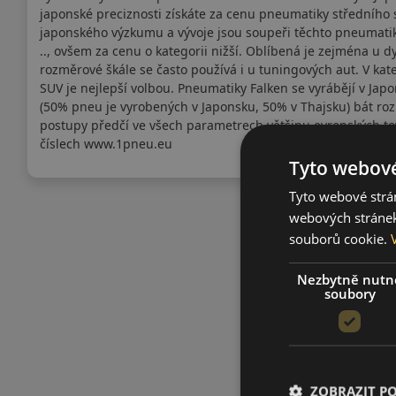
japonské preciznosti získáte za cenu pneumatiky středního
japonského výzkumu a vývoje jsou soupeři těchto pneumatik 
.., ovšem za cenu o kategorii nižší. Oblíbená je zejména u d
rozměrové škále se často používá i u tuningových aut. V kat
SUV je nejlepší volbou. Pneumatiky Falken se vyrábějí v Jap
(50% pneu je vyrobených v Japonsku, 50% v Thajsku) bát 
postupy předčí ve všech parametrech většinu evropských to
číslech www.1pneu.eu
Tyto webové
Tyto webové strán
webových stránek
souborů cookie.
Nezbytně nutn
soubory
ZOBRAZIT P