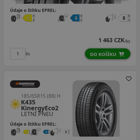
Údaje o štítku EPREL:
1 463 CZK
/ks
ks
DO KOŠÍKU
185/65R15 (88) H
K435
KinergyEco2
LETNÍ PNEU
Údaje o štítku EPREL: