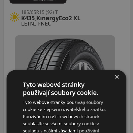
185/65R15 (92) T
K435 KinergyEco2 XL
LETNÍ PNEU
×
Tyto webové stránky
používají soubory cookie.
Údaje o štítku EPREL:
Tyto webové stránky používají soubory
cookie ke zlepšení uživatelského zážitku.
1 580 CZK
Používáním našich webových stránek
1 310 CZK
souhlasíte se všemi soubory cookie v
/ks
souladu s našimi zásadami používání