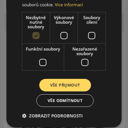
ks
DO KOŠÍKU
souborů cookie.
Více informací
Nezbytně
Výkonové
Soubory
nutné
soubory
cílení
soubory
Funkční soubory
Nezařazené
soubory
185/65R15 (88) T
K435 Kinergy Eco2
LETNÍ PNEU
VŠE PŘIJMOUT
VŠE ODMÍTNOUT
ZOBRAZIT PODROBNOSTI