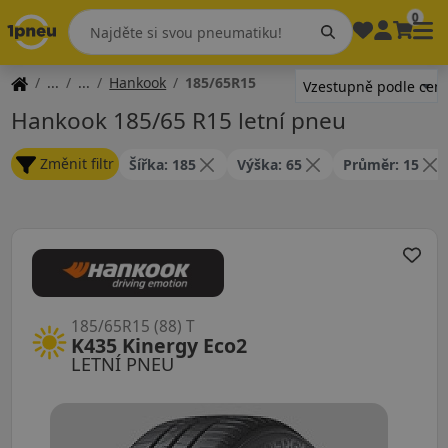
0
Hankook
185/65R15
Hankook 185/65 R15 letní pneu
Změnit filtr
Šířka: 185
Výška: 65
Průměr: 15
185/65R15 (88) T
K435 Kinergy Eco2
LETNÍ PNEU