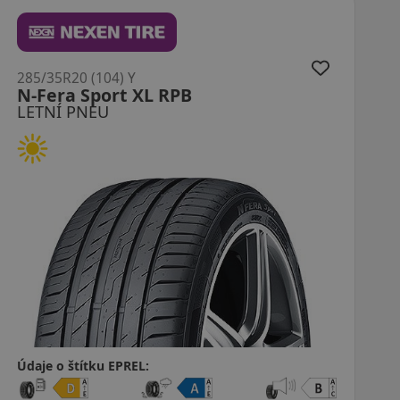
285/35R20 (104) Y
RS820 Azenis XL MFS
LETNÍ PNEU
Údaje o štítku EPREL: