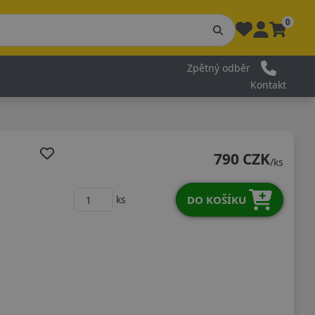
0
Zpětný odběr
Kontakt
790 CZK
/ks
DO KOŠÍKU
ks