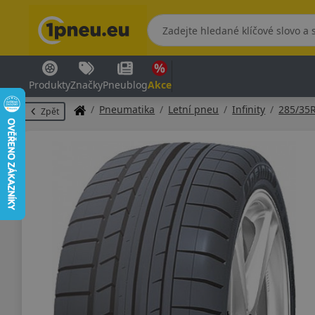
Produkty
Značky
Pneublog
Akce
Pneumatika
Letní pneu
Infinity
285/35
Zpět