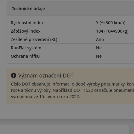
Technické údaje
Rychlostní index
Y (Y=300 km/h)
Zátěžový index
104 (104=900kg)
Zesílené provedení (XL)
Ano
RunFlat systém
Ne
Ochrana ráfku
Ne
Význam označení DOT
Číslo DOT obsahuje informaci o době výroby pneumatiky, kon
roce a týdnu výroby. Například DOT 1522 označuje pneumati
vyrobenou ve 15. týdnu roku 2022.
28535R20YEMXD21