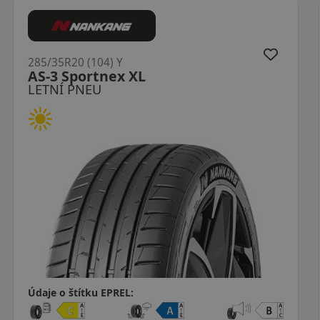
285/35R20 (104) Y
Proxes Sport 2 XL
LETNÍ PNEU
Údaje o štítku EPREL: