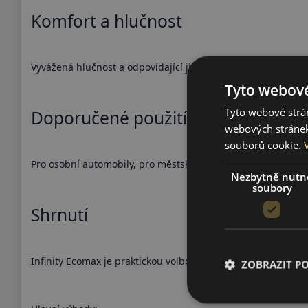
Komfort a hlučnost
Vyvážená hlučnost a odpovídající jízdní komfort.
Tyto webové
Tyto webové strán
Doporučené použití
webových stránek
souborů cookie.
Pro osobní automobily, pro městský a silniční letní provoz.
Nezbytně nutn
soubory
Shrnutí
Infinity Ecomax je praktickou volbou pro hospodárnou letní j
ZOBRAZIT P