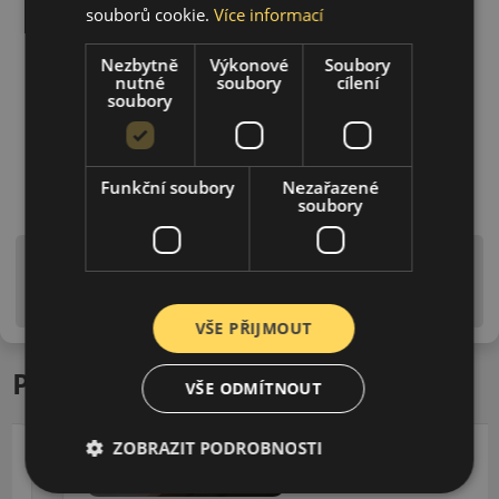
souborů cookie.
Více informací
Nezbytně
Výkonové
Soubory
nutné
soubory
cílení
soubory
Funkční soubory
Nezařazené
soubory
Upozornění! Hodnoty na štítku jsou pouze
informativního charakteru. Mohou být dodány pneumatiky
is EU štítky ve smyslu dosud platné (předchozí) legislativy.
VŠE PŘIJMOUT
Podobné produkty
VŠE ODMÍTNOUT
ZOBRAZIT PODROBNOSTI