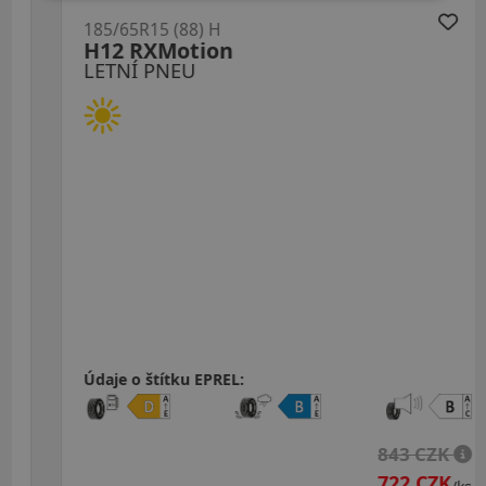
185/65R15 (88) H
H12 RXMotion
LETNÍ PNEU
Údaje o štítku EPREL:
843 CZK
722 CZK