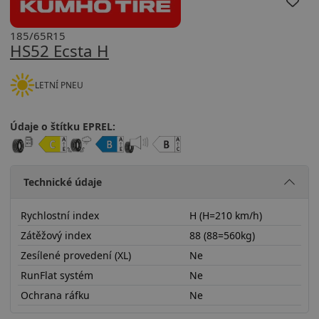
185/65R15
HS52 Ecsta H
LETNÍ PNEU
Údaje o štítku EPREL:
Technické údaje
Rychlostní index
H (H=210 km/h)
Zátěžový index
88 (88=560kg)
Zesílené provedení (XL)
Ne
RunFlat systém
Ne
Ochrana ráfku
Ne