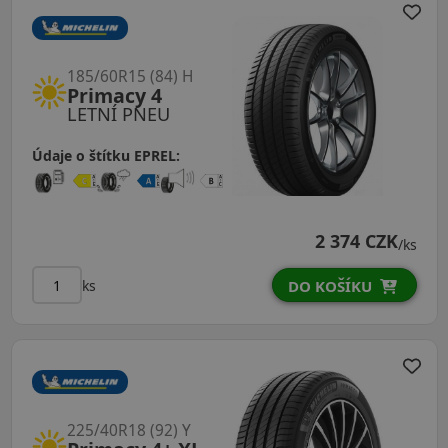
185/60R15 (84) H
Primacy 4
LETNÍ PNEU
Údaje o štítku EPREL:
2 374 CZK
/ks
ks
DO KOŠÍKU
225/40R18 (92) Y