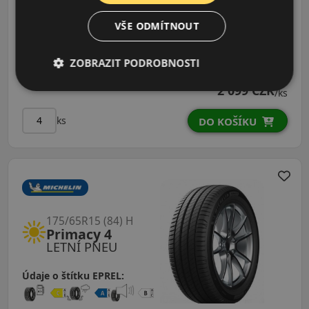
LETNÍ PNEU
VŠE ODMÍTNOUT
Údaje o štítku EPREL:
ZOBRAZIT PODROBNOSTI
2 099 CZK
/ks
ks
DO KOŠÍKU
175/65R15 (84) H
Primacy 4
LETNÍ PNEU
Údaje o štítku EPREL: