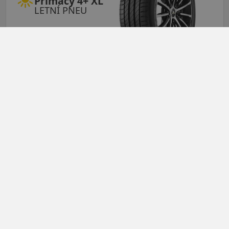
Primacy 4+ XL
LETNÍ PNEU
Údaje o štítku EPREL:
2 491 CZK
2 431 CZK
/ks
ks
DO KOŠÍKU
205/60R16 (92) H
Primacy 5
Energy
LETNÍ PNEU
Údaje o štítku EPREL: