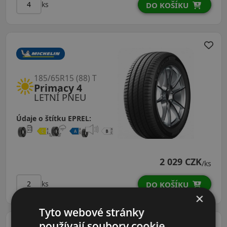
ks
DO KOŠÍKU
185/65R15 (88) T
Primacy 4
LETNÍ PNEU
Údaje o štítku EPREL:
2 029 CZK
/ks
ks
DO KOŠÍKU
×
Tyto webové stránky
používají soubory cookie.