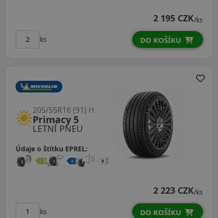
2 195 CZK
/ks
ks
DO KOŠÍKU
205/55R16 (91) H
Primacy 5
LETNÍ PNEU
Údaje o štítku EPREL:
2 223 CZK
/ks
ks
DO KOŠÍKU