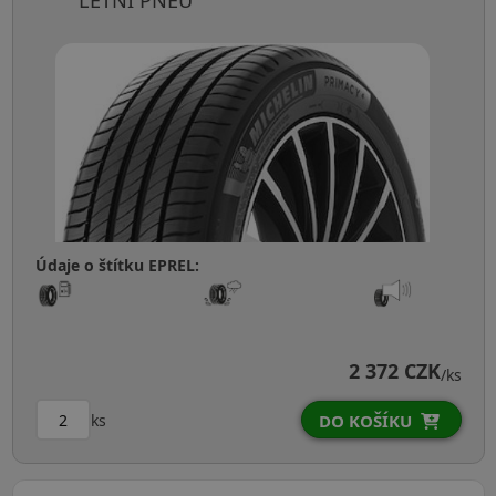
LETNÍ PNEU
Údaje o štítku EPREL:
2 372 CZK
/ks
ks
DO KOŠÍKU