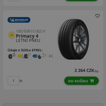
195/50R15 (82) V
Primacy 4
LETNÍ PNEU
Údaje o štítku EPREL:
2 264 CZK
/ks
ks
DO KOŠÍKU