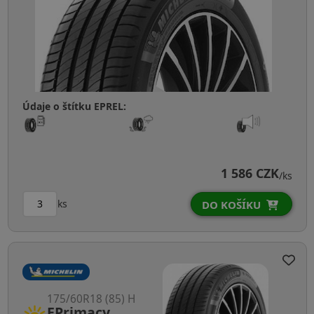
Údaje o štítku EPREL:
1 586 CZK
/ks
ks
DO KOŠÍKU
175/60R18 (85) H
EPrimacy