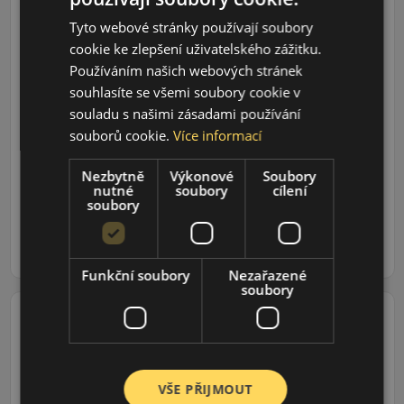
Tyto webové stránky používají soubory
cookie ke zlepšení uživatelského zážitku.
195/70R15C (104) R
Agilis 3
Používáním našich webových stránek
LETNÍ PNEU
souhlasíte se všemi soubory cookie v
souladu s našimi zásadami používání
Údaje o štítku EPREL:
souborů cookie.
Více informací
Nezbytně
Výkonové
Soubory
3 035 CZK
nutné
soubory
cílení
2 078 CZK
soubory
/ks
ks
DO KOŠÍKU
Funkční soubory
Nezařazené
soubory
185/65R15 (92) T
Primacy 4 XL
VŠE PŘIJMOUT