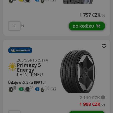
1 757 CZK
/ks
ks
DO KOŠÍKU
205/55R16 (91) V
Primacy 5
Energy
LETNÍ PNEU
Údaje o štítku EPREL:
2 110 CZK
1 998 CZK
/ks