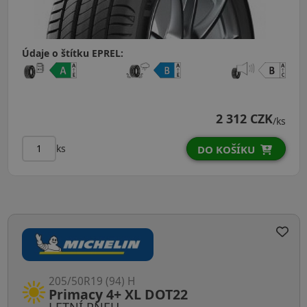
Údaje o štítku EPREL:
2 312 CZK
/ks
ks
DO KOŠÍKU
205/50R19 (94) H
Primacy 4+ XL DOT22