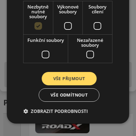
Nezbytně
Výkonové
Soubory
nutné
soubory
cílení
soubory
Funkční soubory
Nezařazené
soubory
Upozornění! Hodnoty na štítku jsou pouze
informativního charakteru. Mohou být dodány pneumatiky
VŠE PŘIJMOUT
is EU štítky ve smyslu dosud platné (předchozí) legislativy.
VŠE ODMÍTNOUT
Podobné produkty
ZOBRAZIT PODROBNOSTI