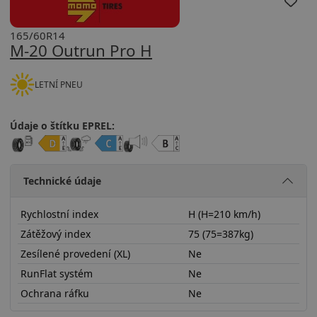
165/60R14
M-20 Outrun Pro H
LETNÍ PNEU
Údaje o štítku EPREL:
Technické údaje
Rychlostní index
H (H=210 km/h)
Zátěžový index
75 (75=387kg)
Zesílené provedení (XL)
Ne
RunFlat systém
Ne
Ochrana ráfku
Ne