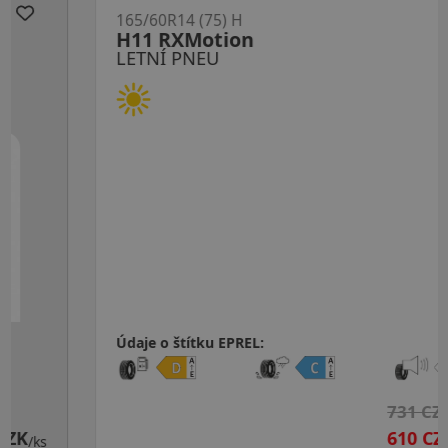
165/60R14 (75) H
H11 RXMotion
LETNÍ PNEU
Údaje o štítku EPREL:
731 CZK
610 CZK
/ks