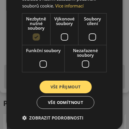
souborů cookie.
Více informací
Nezbytně
Výkonové
Soubory
nutné
soubory
cílení
soubory
Funkční soubory
Nezařazené
soubory
Upozornění! Hodnoty na štítku jsou pouze
informativního charakteru. Mohou být dodány pneumatiky
is EU štítky ve smyslu dosud platné (předchozí) legislativy.
VŠE PŘIJMOUT
Podobné produkty
VŠE ODMÍTNOUT
ZOBRAZIT PODROBNOSTI