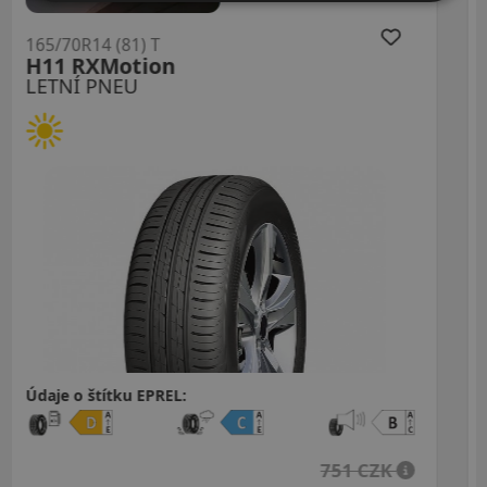
165/70R14 (85) T
NP226 XL
LETNÍ PNEU
Údaje o štítku EPREL:
 CZK