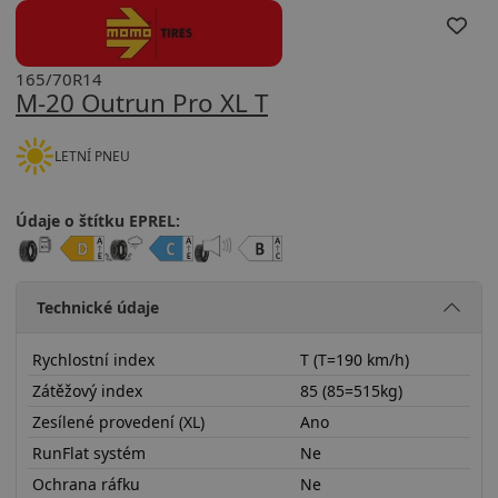
165/70R14
M-20 Outrun Pro XL T
LETNÍ PNEU
Údaje o štítku EPREL:
Technické údaje
Rychlostní index
T (T=190 km/h)
Zátěžový index
85 (85=515kg)
Zesílené provedení (XL)
Ano
RunFlat systém
Ne
Ochrana ráfku
Ne