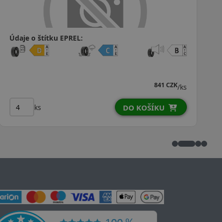
Údaje o štítku EPREL:
1 014 CZK
980 CZK
/ks
ks
DO KOŠÍKU