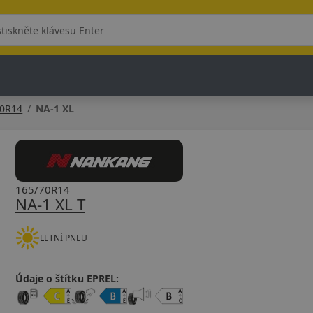
70R14
NA-1 XL
165/70R14
NA-1 XL T
LETNÍ PNEU
Údaje o štítku EPREL: