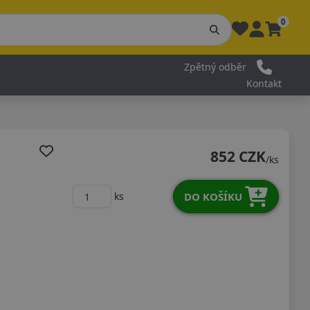
0
Zpětný odběr
Kontakt
852 CZK
/ks
DO KOŠÍKU
ks