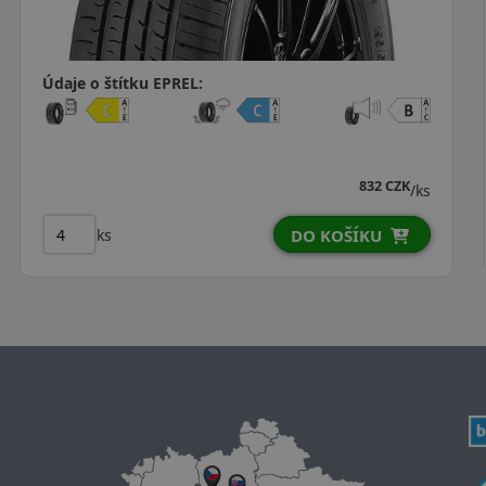
Údaje o štítku EPREL:
999 CZK
889 CZK
ks
/ks
ks
DO KOŠÍKU