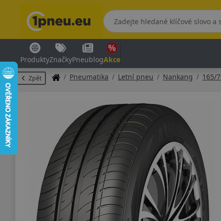
Produkty
Značky
Pneublog
Akce
Pneumatika
Letní pneu
Nankang
165/
Zpět