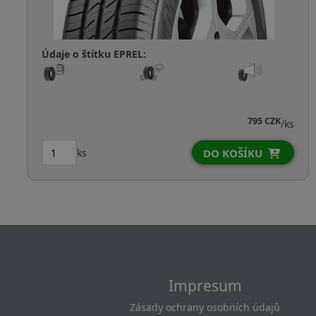
Údaje o štítku EPREL:
ZK
859 CZK
/ks
/
ks
DO KOŠÍKU
Impresum
Zásady ochrany osobních údajů