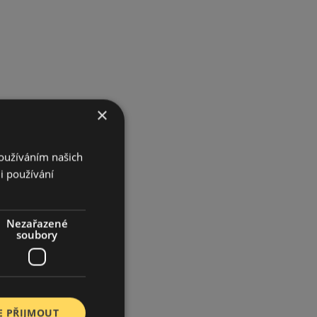
×
Používáním našich
i používání
Nezařazené
soubory
E PŘIJMOUT