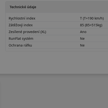
Technické údaje
Rychlostní index
T (T=190 km/h)
Zátěžový index
85 (85=515kg)
Zesílené provedení (XL)
Ano
RunFlat systém
Ne
Ochrana ráfku
Ne
16570R14TNA1X