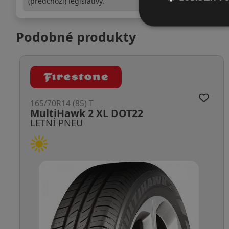
(předchozí) legislativy.
Podobné produkty
165/70R14 (81) T
EcoDrive
LETNÍ PNEU