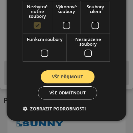
Nezbytně
Výkonové
Soubory
nutné
soubory
cílení
soubory
Funkční soubory
Nezařazené
soubory
Upozornění! Hodnoty na štítku jsou pouze
informativního charakteru. Mohou být dodány pneumatiky
VŠE PŘIJMOUT
is EU štítky ve smyslu dosud platné (předchozí) legislativy.
VŠE ODMÍTNOUT
Podobné produkty
ZOBRAZIT PODROBNOSTI