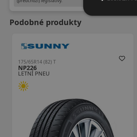
(předchozí) legislativy.
Podobné produkty
175/65R14 (82) T
LK41 G Fit EQ
LETNÍ PNEU