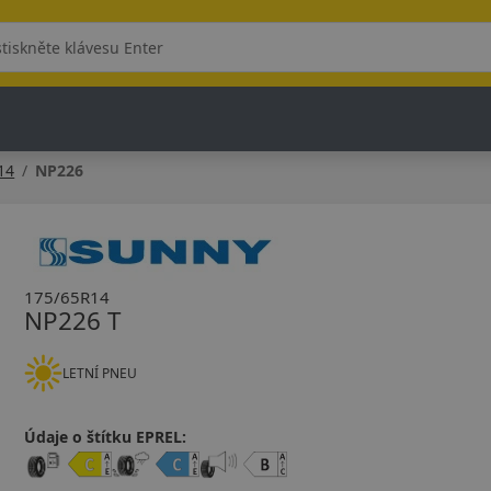
14
NP226
175/65R14
NP226 T
LETNÍ PNEU
Údaje o štítku EPREL: