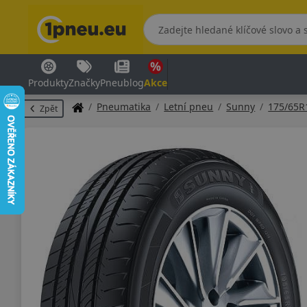
Produkty
Značky
Pneublog
Akce
Pneumatika
Letní pneu
Sunny
175/65R
Zpět