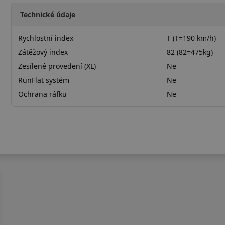
Technické údaje
Rychlostní index
T (T=190 km/h)
Zátěžový index
82 (82=475kg)
Zesílené provedení (XL)
Ne
RunFlat systém
Ne
Ochrana ráfku
Ne
17565R14TNP226C