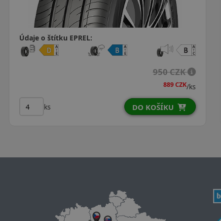
Údaje o štítku EPREL:
1 090 CZK
1 050 CZK
/ks
ks
DO KOŠÍKU