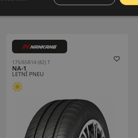
175/65R14 (82) T
LK41 G Fit EQ+
LETNÍ PNEU