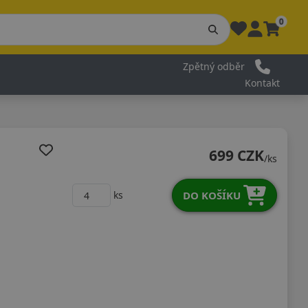
0
Zpětný odběr
Kontakt
699 CZK
/ks
DO KOŠÍKU
ks