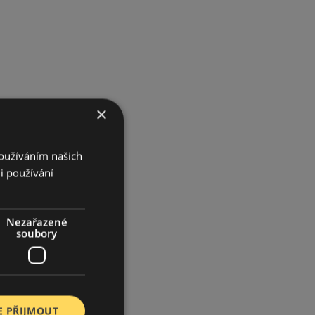
×
Používáním našich
i používání
Nezařazené
soubory
E PŘIJMOUT