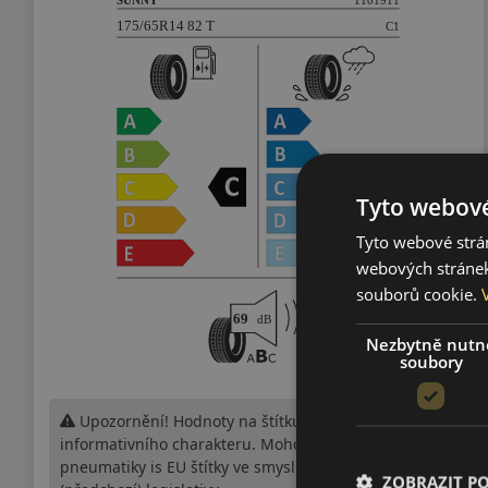
Tyto webové
Tyto webové strán
webových stránek
souborů cookie.
Nezbytně nutn
soubory
Upozornění! Hodnoty na štítku jsou pouze
informativního charakteru. Mohou být dodány
pneumatiky is EU štítky ve smyslu dosud platné
ZOBRAZIT P