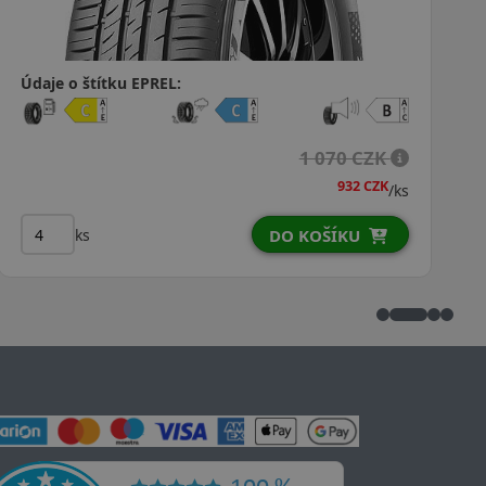
Údaje o štítku EPREL:
1 068 CZK
/ks
ks
DO KOŠÍKU