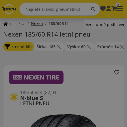
0
Nexen
185/60R14
Nexen 185/60 R14 letní pneu
Změnit filtr
Šířka: 185
Výška: 60
Průměr: 14
185/60R14 (82) H
N-blue S
LETNÍ PNEU