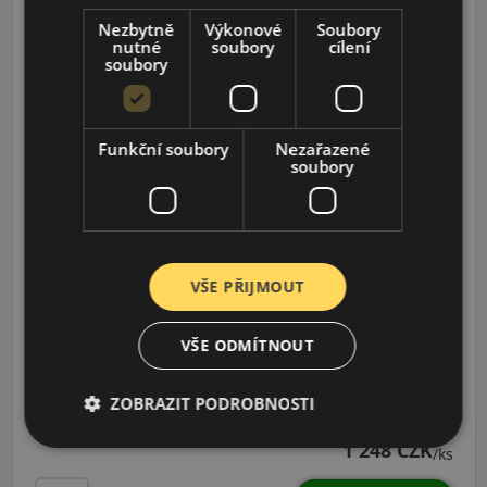
Nezbytně
Výkonové
Soubory
185/60R14 (82) H
nutné
soubory
cílení
N-Blue HD Plus
soubory
LETNÍ PNEU
Funkční soubory
Nezařazené
soubory
VŠE PŘIJMOUT
VŠE ODMÍTNOUT
Údaje o štítku EPREL:
ZOBRAZIT PODROBNOSTI
1 248 CZK
/ks