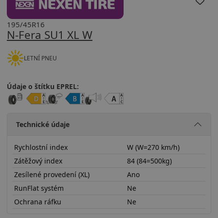
195/45R16
N-Fera SU1 XL W
LETNÍ PNEU
Údaje o štítku EPREL:
Technické údaje
Rychlostní index
W (W=270 km/h)
Zátěžový index
84 (84=500kg)
Zesílené provedení (XL)
Ano
RunFlat systém
Ne
Ochrana ráfku
Ne