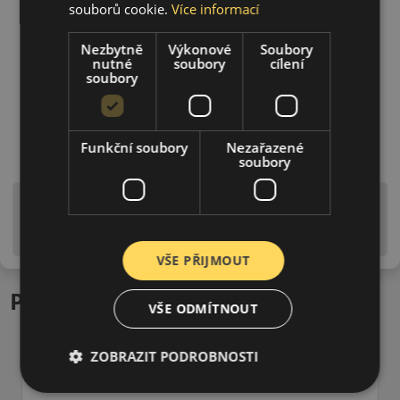
souborů cookie.
Více informací
Nezbytně
Výkonové
Soubory
nutné
soubory
cílení
soubory
Funkční soubory
Nezařazené
soubory
Upozornění! Hodnoty na štítku jsou pouze
informativního charakteru. Mohou být dodány pneumatiky
is EU štítky ve smyslu dosud platné (předchozí) legislativy.
VŠE PŘIJMOUT
Podobné produkty
VŠE ODMÍTNOUT
ZOBRAZIT PODROBNOSTI