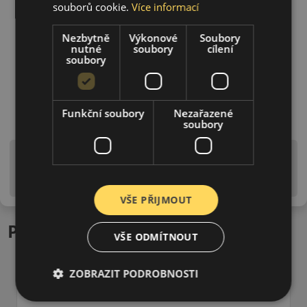
souborů cookie.
Více informací
Nezbytně
Výkonové
Soubory
nutné
soubory
cílení
soubory
Funkční soubory
Nezařazené
soubory
Upozornění! Hodnoty na štítku jsou pouze
informativního charakteru. Mohou být dodány pneumatiky
is EU štítky ve smyslu dosud platné (předchozí) legislativy.
VŠE PŘIJMOUT
Podobné produkty
VŠE ODMÍTNOUT
ZOBRAZIT PODROBNOSTI