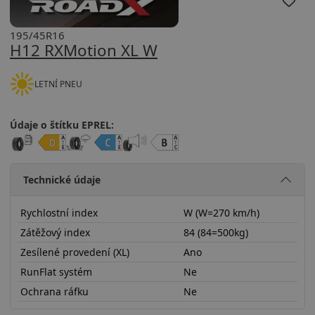
195/45R16
H12 RXMotion XL W
LETNÍ PNEU
Údaje o štítku EPREL:
Technické údaje
Rychlostní index
W (W=270 km/h)
Zátěžový index
84 (84=500kg)
Zesílené provedení (XL)
Ano
RunFlat systém
Ne
Ochrana ráfku
Ne