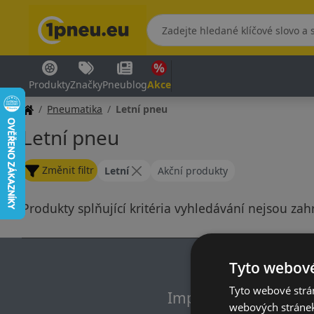
Produkty
Značky
Pneublog
Akce
Pneumatika
Letní pneu
Letní pneu
Změnit filtr
Letní
Akční produkty
Produkty splňující kritéria vyhledávání nejsou zah
Tyto webové
Tyto webové strán
Impresum
webových stránek