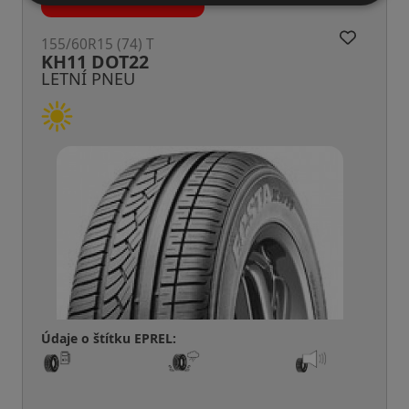
(74) T
155/60R15 (74
OT22
BC100 DO
NEU
LETNÍ PNE
tku EPREL:
Údaje o štítku