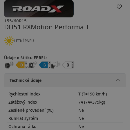
155/60R15
DH51 RXMotion Performa T
LETNÍ PNEU
Údaje o štítku EPREL:
Technické údaje
Rychlostní index
T (T=190 km/h)
Zátěžový index
74 (74=375kg)
Zesílené provedení (XL)
Ne
RunFlat systém
Ne
Ochrana ráfku
Ne