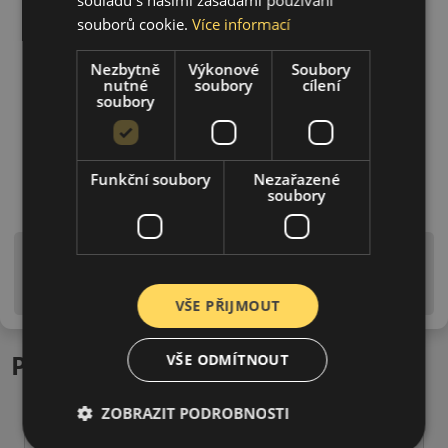
souborů cookie.
Více informací
Nezbytně
Výkonové
Soubory
nutné
soubory
cílení
soubory
Funkční soubory
Nezařazené
soubory
Upozornění! Hodnoty na štítku jsou pouze
informativního charakteru. Mohou být dodány pneumatiky
is EU štítky ve smyslu dosud platné (předchozí) legislativy.
VŠE PŘIJMOUT
Podobné produkty
VŠE ODMÍTNOUT
ZOBRAZIT PODROBNOSTI