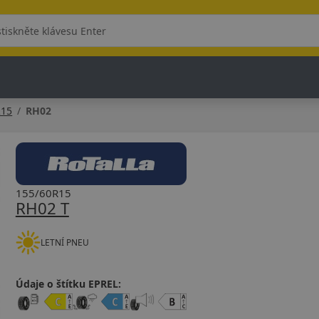
R15
RH02
155/60R15
RH02 T
LETNÍ PNEU
Údaje o štítku EPREL: