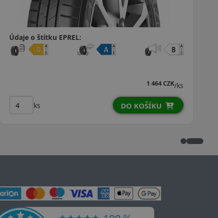
Údaje o štítku EPREL:
858 CZK
737 CZK
/ks
ks
DO KOŠÍKU