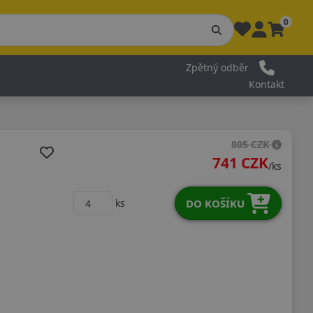
0
Zpětný odběr
Kontakt
805 CZK
741 CZK
/ks
DO KOŠÍKU
ks