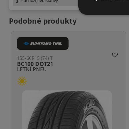
(předchozí) legislativy.
Podobné produkty
155/60R15 (74) T
KH11 DOT22
LETNÍ PNEU