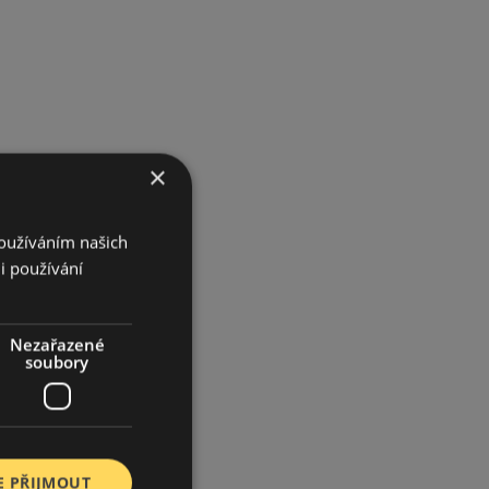
×
Používáním našich
i používání
Nezařazené
soubory
E PŘIJMOUT