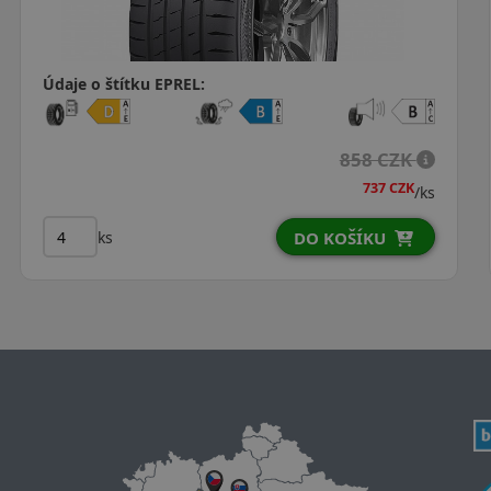
Údaje o štítku EPREL:
588 CZK
/ks
ks
DO KOŠÍKU