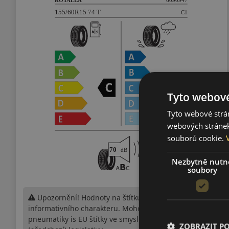
Tyto webové
Tyto webové strán
webových stránek
souborů cookie.
Nezbytně nutn
soubory
Upozornění! Hodnoty na štítku jsou pouze
informativního charakteru. Mohou být dodány
pneumatiky is EU štítky ve smyslu dosud platné
ZOBRAZIT P