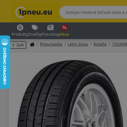
Produkty
Značky
Pneublog
Akce
Pneumatika
Letní pneu
Rotalla
155/60
Zpět