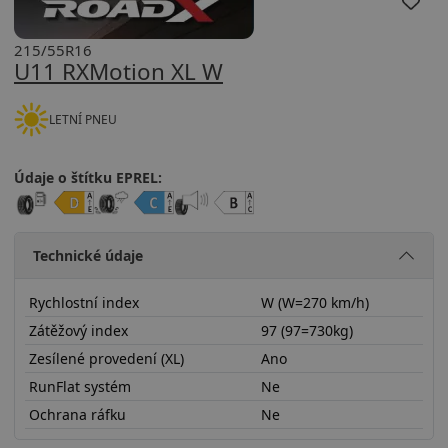
215/55R16
U11 RXMotion XL W
LETNÍ PNEU
Údaje o štítku EPREL:
Technické údaje
Rychlostní index
W (W=270 km/h)
Zátěžový index
97 (97=730kg)
Zesílené provedení (XL)
Ano
RunFlat systém
Ne
Ochrana ráfku
Ne