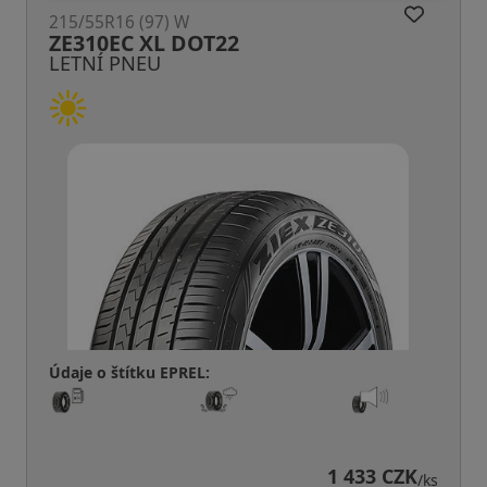
215/55R16 (97) W
ZE310EC XL DOT22
LETNÍ PNEU
Údaje o štítku EPREL:
1 433 CZK
/ks