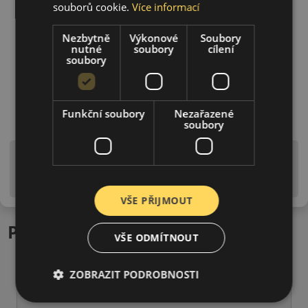
souborů cookie.
Více informací
Nezbytně
Výkonové
Soubory
nutné
soubory
cílení
soubory
Funkční soubory
Nezařazené
soubory
Upozornění! Hodnoty na štítku jsou pouze
informativního charakteru. Mohou být dodány pneumatiky
is EU štítky ve smyslu dosud platné (předchozí) legislativy.
VŠE PŘIJMOUT
Podobné produkty
VŠE ODMÍTNOUT
ZOBRAZIT PODROBNOSTI