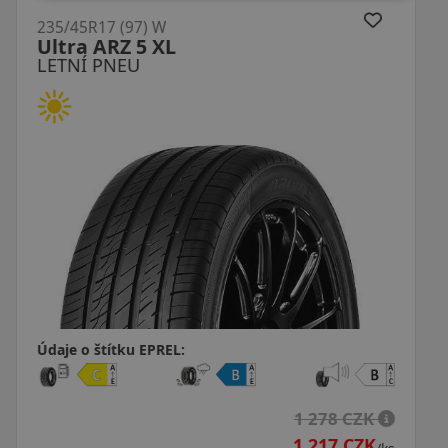
235/45R17 (97) W
ZE310 XL DOT22
LETNÍ PNEU
Údaje o štítku EPREL:
8 CZK
7 CZK
1 269 