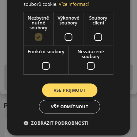
souborů cookie.
Více informací
Nezbytně
Výkonové
Soubory
nutné
soubory
cílení
soubory
Funkční soubory
Nezařazené
soubory
Upozornění! Hodnoty na štítku jsou pouze
informativního charakteru. Mohou být dodány pneumatiky
is EU štítky ve smyslu dosud platné (předchozí) legislativy.
VŠE PŘIJMOUT
Podobné produkty
VŠE ODMÍTNOUT
ZOBRAZIT PODROBNOSTI