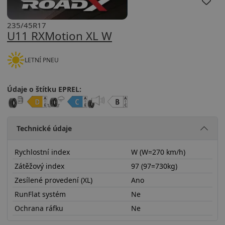
235/45R17
U11 RXMotion XL W
LETNÍ PNEU
Údaje o štítku EPREL:
Technické údaje
Rychlostní index
W (W=270 km/h)
Zátěžový index
97 (97=730kg)
Zesílené provedení (XL)
Ano
RunFlat systém
Ne
Ochrana ráfku
Ne