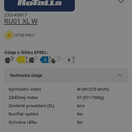
235/45R17
RU01 XL W
LETNÍ PNEU
Údaje o štítku EPREL:
Technické údaje
Rychlostní index
W (W=270 km/h)
Zátěžový index
97 (97=730kg)
Zesílené provedení (XL)
Ano
RunFlat systém
Ne
Ochrana ráfku
Ne