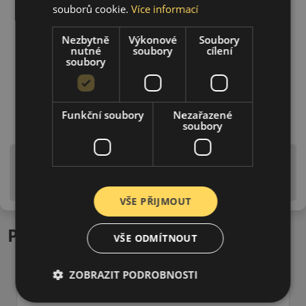
souborů cookie.
Více informací
Nezbytně
Výkonové
Soubory
nutné
soubory
cílení
soubory
Funkční soubory
Nezařazené
soubory
Upozornění! Hodnoty na štítku jsou pouze
informativního charakteru. Mohou být dodány pneumatiky
is EU štítky ve smyslu dosud platné (předchozí) legislativy.
VŠE PŘIJMOUT
Podobné produkty
VŠE ODMÍTNOUT
ZOBRAZIT PODROBNOSTI