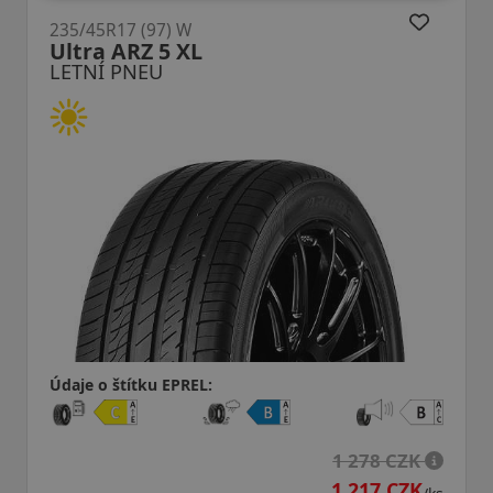
235/45R17 (97) W
ZE310 XL DOT22
LETNÍ PNEU
Údaje o štítku EPREL:
1 278 CZK
1 217 CZK
1