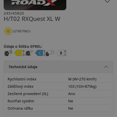
245/45R20
H/T02 RXQuest XL W
LETNÍ PNEU
Údaje o štítku EPREL:
Technické údaje
Rychlostní index
W (W=270 km/h)
Zátěžový index
103 (103=875kg)
Zesílené provedení (XL)
Ano
RunFlat systém
Ne
Ochrana ráfku
Ne