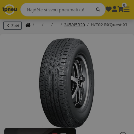
0
245/45R20
H/T02 RXQuest XL
Zpět