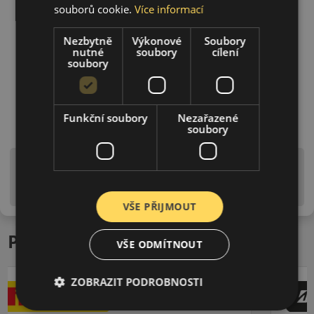
souborů cookie.
Více informací
Nezbytně
Výkonové
Soubory
nutné
soubory
cílení
soubory
Funkční soubory
Nezařazené
soubory
Upozornění! Hodnoty na štítku jsou pouze
informativního charakteru. Mohou být dodány pneumatiky
is EU štítky ve smyslu dosud platné (předchozí) legislativy.
VŠE PŘIJMOUT
Podobné produkty
VŠE ODMÍTNOUT
ZOBRAZIT PODROBNOSTI