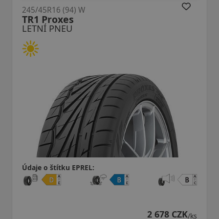
5/45R16 (94) W
245/4
R1 Proxes
AS-
ETNÍ PNEU
LET
aje o štítku EPREL:
Údaje
2 678 CZK
/ks