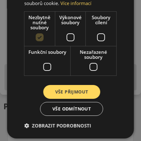
souborů cookie.
Více informací
Nezbytně
Výkonové
Soubory
nutné
soubory
cílení
soubory
Funkční soubory
Nezařazené
soubory
Upozornění! Hodnoty na štítku jsou pouze
informativního charakteru. Mohou být dodány pneumatiky
is EU štítky ve smyslu dosud platné (předchozí) legislativy.
VŠE PŘIJMOUT
Podobné produkty
VŠE ODMÍTNOUT
ZOBRAZIT PODROBNOSTI