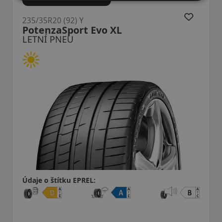
R20 (92) Y
235/35R20
nzaSport Evo XL
SportC
Í PNEU
LETNÍ 
o štítku EPREL:
Údaje o š