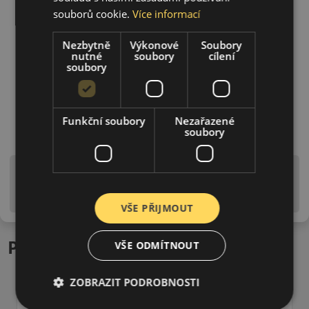
souborů cookie.
Více informací
Nezbytně
Výkonové
Soubory
nutné
soubory
cílení
soubory
Funkční soubory
Nezařazené
soubory
Upozornění! Hodnoty na štítku jsou pouze
informativního charakteru. Mohou být dodány pneumatiky
is EU štítky ve smyslu dosud platné (předchozí) legislativy.
VŠE PŘIJMOUT
Podobné produkty
VŠE ODMÍTNOUT
ZOBRAZIT PODROBNOSTI