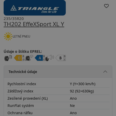
235/35R20
TH202 EffeXSport XL Y
LETNÍ PNEU
Údaje o štítku EPREL:
Technické údaje
Rychlostní index
Y (Y=300 km/h)
Zátěžový index
92 (92=630kg)
Zesílené provedení (XL)
Ano
RunFlat systém
Ne
Ochrana ráfku
Ano