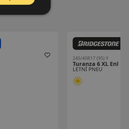
245/40R17 (95) Y
Turanza 6 XL Enl
LETNÍ PNEU