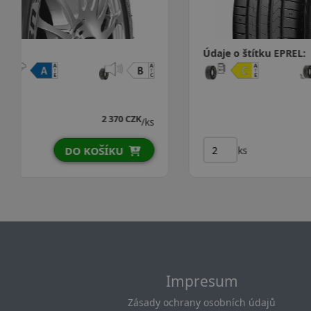
Údaje o štítku EPREL:
2 603 CZK
/ks
ks
DO KOŠÍKU
Impresum
Zásady ochrany osobních údajů