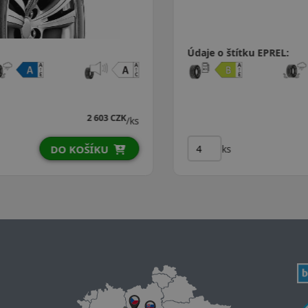
Údaje o štítku EPREL:
2 698 CZK
/ks
ks
DO KOŠÍKU