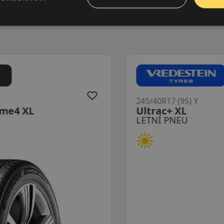
245/40R17 (95) Y
Ultrac+ XL
LETNÍ PNEU