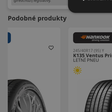
(předchozí) legislativy.
Podobné produkty
245/40R17 (95) Y
K135 Ventus Prime4 XL
LETNÍ PNEU