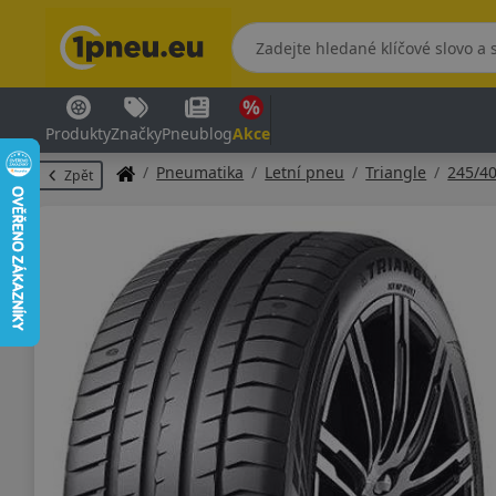
Produkty
Značky
Pneublog
Akce
Pneumatika
Letní pneu
Triangle
245/4
Zpět