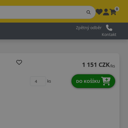
0
Zpětný odběr
Kontakt
1 151 CZK
/ks
DO KOŠÍKU
ks