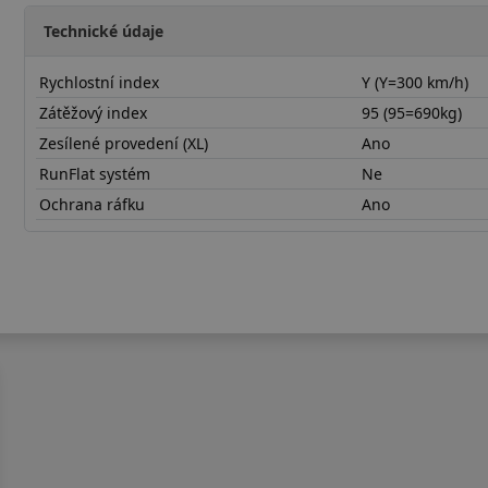
Technické údaje
Rychlostní index
Y (Y=300 km/h)
Zátěžový index
95 (95=690kg)
Zesílené provedení (XL)
Ano
RunFlat systém
Ne
Ochrana ráfku
Ano
24540R17YTH202X