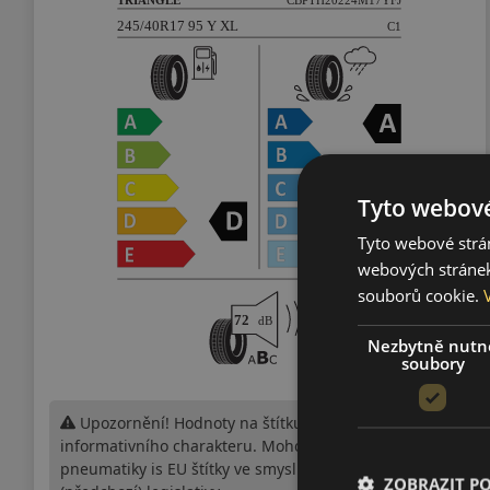
Tyto webové
Tyto webové strán
webových stránek
souborů cookie.
Nezbytně nutn
soubory
Upozornění! Hodnoty na štítku jsou pouze
informativního charakteru. Mohou být dodány
pneumatiky is EU štítky ve smyslu dosud platné
ZOBRAZIT P