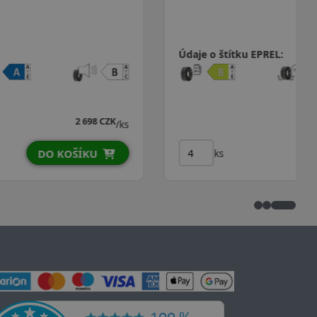
Údaje o štítku EPREL:
3 267 CZK
/ks
ks
DO KOŠÍKU