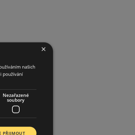
×
Používáním našich
i používání
Nezařazené
soubory
E PŘIJMOUT