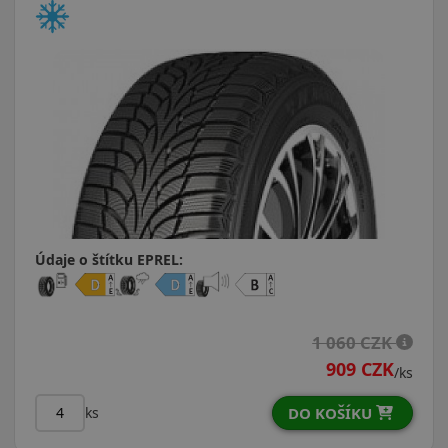
Údaje o štítku EPREL:
1 060 CZK
909 CZK
/ks
DO KOŠÍKU
ks