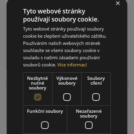
×
Tyto webové stránky
používají soubory cookie.
Údaje o štítku EPREL:
Tyto webové stránky používají soubory
cookie ke zlepšení uživatelského zážitku.
Používáním našich webových stránek
souhlasíte se všemi soubory cookie v
1 131 CZK
souladu s našimi zásadami používání
/ks
souborů cookie.
Více informací
DO KOŠÍKU
ks
Nezbytně
Výkonové
Soubory
nutné
soubory
cílení
soubory
Funkční soubory
Nezařazené
165/60R15 (81) H
soubory
SV-3 XL
ZIMNÍ PNEU