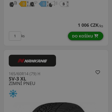
1 006 CZK
/ks
DO KOŠÍKU
ks
165/60R14 (79) H
SV-3 XL
ZIMNÍ PNEU