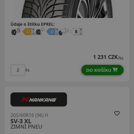
Údaje o štítku EPREL:
1 231 CZK
/ks
DO KOŠÍKU
ks
205/60R16 (96) H
SV-3 XL
ZIMNÍ PNEU