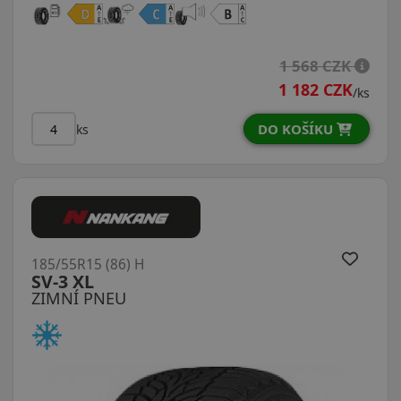
1 568 CZK
1 182 CZK
/ks
DO KOŠÍKU
ks
185/55R15 (86) H
SV-3 XL
ZIMNÍ PNEU