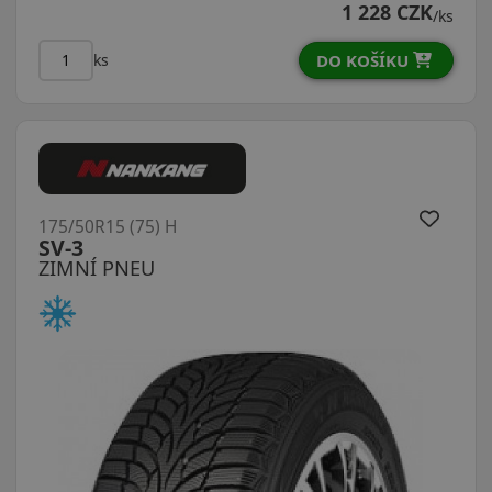
1 228 CZK
/ks
DO KOŠÍKU
ks
175/50R15 (75) H
SV-3
ZIMNÍ PNEU