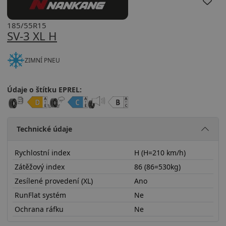
185/55R15
SV-3 XL H
ZIMNÍ PNEU
Údaje o štítku EPREL:
Technické údaje
Rychlostní index
H (H=210 km/h)
Zátěžový index
86 (86=530kg)
Zesílené provedení (XL)
Ano
RunFlat systém
Ne
Ochrana ráfku
Ne