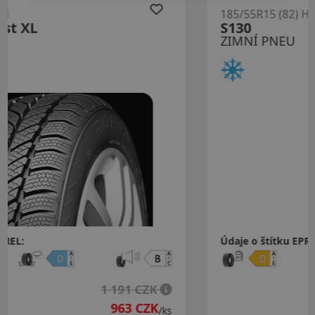
185/55R15 (82) H
S130
ZIMNÍ PNEU
Údaje o štítku EPREL:
1 047 CZK
/ks
/ks