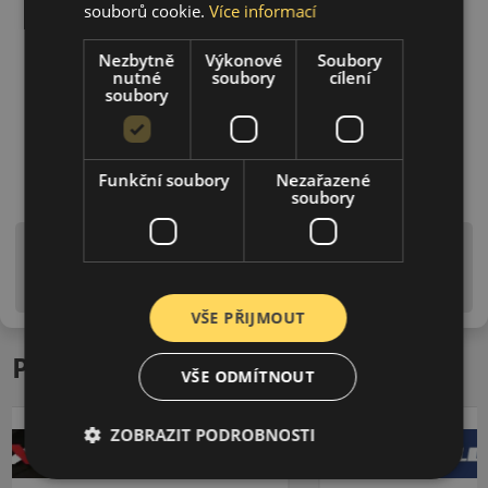
souborů cookie.
Více informací
Nezbytně
Výkonové
Soubory
nutné
soubory
cílení
soubory
Funkční soubory
Nezařazené
soubory
Upozornění! Hodnoty na štítku jsou pouze
informativního charakteru. Mohou být dodány pneumatiky
is EU štítky ve smyslu dosud platné (předchozí) legislativy.
VŠE PŘIJMOUT
Podobné produkty
VŠE ODMÍTNOUT
ZOBRAZIT PODROBNOSTI