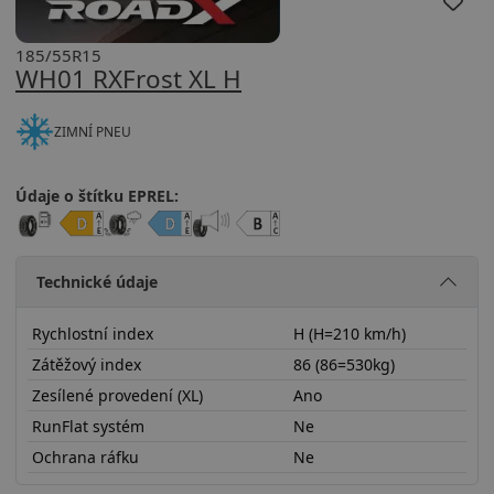
185/55R15
WH01 RXFrost XL H
ZIMNÍ PNEU
Údaje o štítku EPREL:
Technické údaje
Rychlostní index
H (H=210 km/h)
Zátěžový index
86 (86=530kg)
Zesílené provedení (XL)
Ano
RunFlat systém
Ne
Ochrana ráfku
Ne