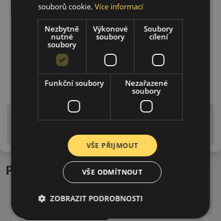
souborů cookie.
Více informací
Nezbytně
Výkonové
Soubory
nutné
soubory
cílení
soubory
Funkční soubory
Nezařazené
soubory
Upozornění! Hodnoty na štítku jsou pouze
informativního charakteru. Mohou být dodány pneumatiky
is EU štítky ve smyslu dosud platné (předchozí) legislativy.
VŠE PŘIJMOUT
Podobné produkty
VŠE ODMÍTNOUT
ZOBRAZIT PODROBNOSTI