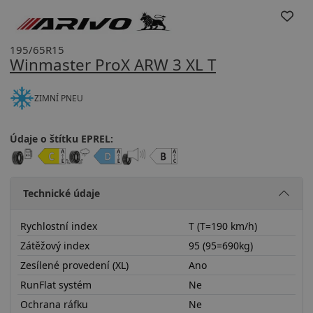
195/65R15
Winmaster ProX ARW 3 XL T
ZIMNÍ PNEU
Údaje o štítku EPREL:
Technické údaje
Rychlostní index
T (T=190 km/h)
Zátěžový index
95 (95=690kg)
Zesílené provedení (XL)
Ano
RunFlat systém
Ne
Ochrana ráfku
Ne