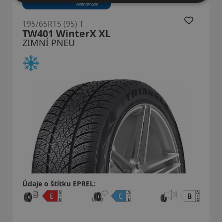
195/65R15 (91) T
Winguard SnowG WH2
ZIMNÍ PNEU
Údaje o štítku EPREL: