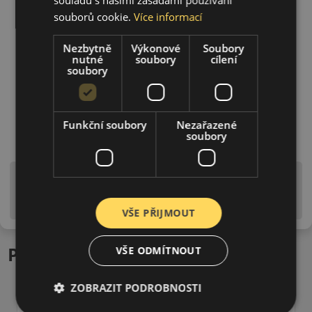
souborů cookie.
Více informací
Nezbytně
Výkonové
Soubory
nutné
soubory
cílení
soubory
Funkční soubory
Nezařazené
soubory
Upozornění! Hodnoty na štítku jsou pouze
informativního charakteru. Mohou být dodány pneumatiky
is EU štítky ve smyslu dosud platné (předchozí) legislativy.
VŠE PŘIJMOUT
Podobné produkty
VŠE ODMÍTNOUT
ZOBRAZIT PODROBNOSTI