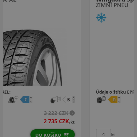
ZIMNÍ PNEU
Údaje o štítku EPREL:
3 812 CZK
3 006 CZK
/ks
ks
DO KOŠÍKU