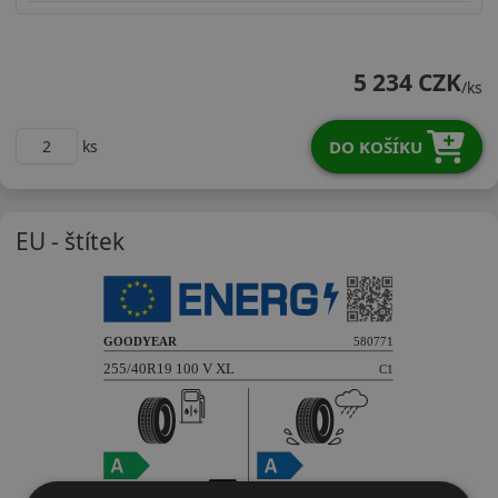
25540R19VUGPF3X
5 234 CZK
/ks
DO KOŠÍKU
ks
EU - štítek