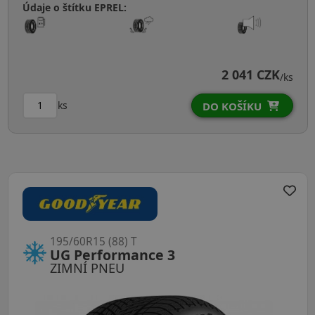
Údaje o štítku EPREL:
2 041 CZK
/ks
ks
DO KOŠÍKU
195/60R15 (88) T
UG Performance 3
ZIMNÍ PNEU