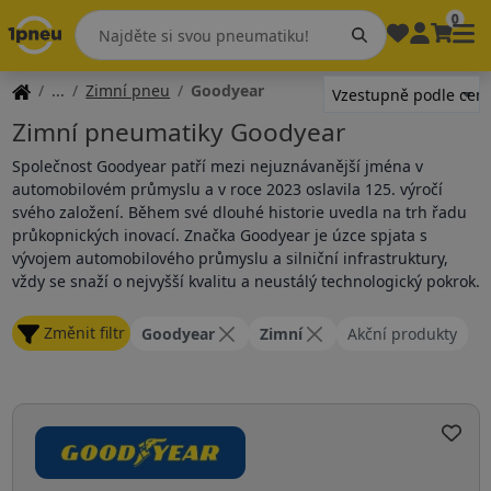
0
Zimní pneu
Goodyear
Zimní pneumatiky Goodyear
Společnost Goodyear patří mezi nejuznávanější jména v
automobilovém průmyslu a v roce 2023 oslavila 125. výročí
svého založení. Během své dlouhé historie uvedla na trh řadu
průkopnických inovací. Značka Goodyear je úzce spjata s
vývojem automobilového průmyslu a silniční infrastruktury,
vždy se snaží o nejvyšší kvalitu a neustálý technologický pokrok.
Změnit filtr
Goodyear
Zimní
Akční produkty