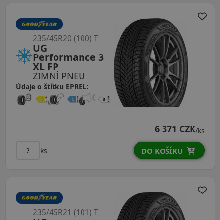
235/45R20 (100) T
UG
Performance 3
XL FP
ZIMNÍ PNEU
Údaje o štítku EPREL:
6 371 CZK
/ks
ks
DO KOŠÍKU
235/45R21 (101) T