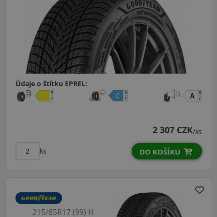
Údaje o štítku EPREL:
2 307 CZK
/ks
ks
DO KOŠÍKU
215/65R17 (99) H