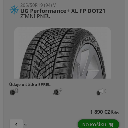
205/50R19 (94) V
UG Performance+ XL FP DOT21
ZIMNÍ PNEU
Údaje o štítku EPREL:
1 890 CZK
/ks
ks
DO KOŠÍKU