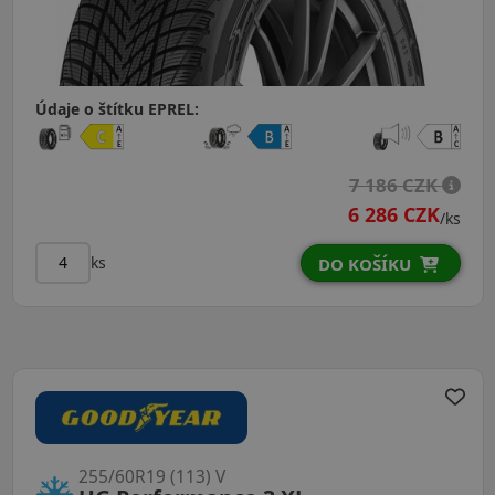
Údaje o štítku EPREL:
7 186 CZK
6 286 CZK
/ks
ks
DO KOŠÍKU
255/60R19 (113) V