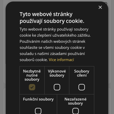
×
Tyto webové stránky
215/60R18 (98) H
používají soubory cookie.
UG
Performance+
Tyto webové stránky používají soubory
SUV
ZIMNÍ PNEU
cookie ke zlepšení uživatelského zážitku.
Údaje o štítku EPREL:
Používáním našich webových stránek
souhlasíte se všemi soubory cookie v
souladu s našimi zásadami používání
4 446 CZK
souborů cookie.
Více informací
4 056 CZK
/ks
Nezbytně
Výkonové
Soubory
ks
DO KOŠÍKU
nutné
soubory
cílení
soubory
Funkční soubory
Nezařazené
soubory
235/45R18 (94) V
UG