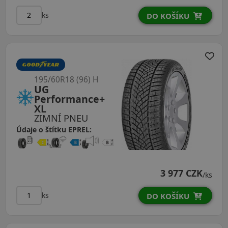
ks
DO KOŠÍKU
195/60R18 (96) H
UG
Performance+
XL
ZIMNÍ PNEU
Údaje o štítku EPREL:
3 977 CZK
/ks
ks
DO KOŠÍKU