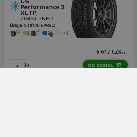
UG
Performance 3
XL FP
ZIMNÍ PNEU
Údaje o štítku EPREL:
6 617 CZK
/ks
ks
DO KOŠÍKU
285/45R20 (112) H
UG
Performance+
SUV XL AO
ZIMNÍ PNEU
Údaje o štítku EPREL: