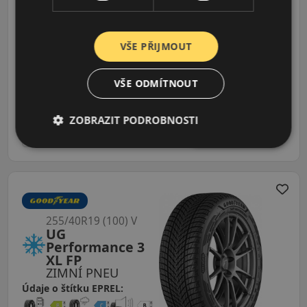
Performance 3
(+)
ZIMNÍ PNEU
Údaje o štítku EPREL:
VŠE PŘIJMOUT
VŠE ODMÍTNOUT
4 489 CZK
/ks
ZOBRAZIT PODROBNOSTI
ks
DO KOŠÍKU
255/40R19 (100) V
UG
Performance 3
XL FP
ZIMNÍ PNEU
Údaje o štítku EPREL: