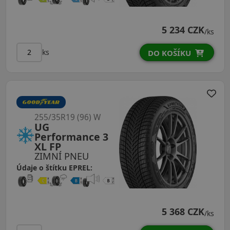
5 234 CZK
/ks
ks
DO KOŠÍKU
255/35R19 (96) W
UG
Performance 3
XL FP
ZIMNÍ PNEU
Údaje o štítku EPREL:
5 368 CZK
/ks