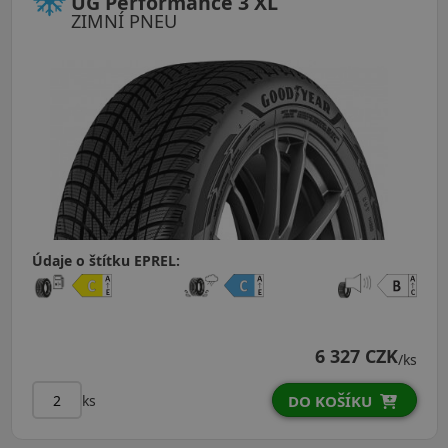
UG Performance 3 XL
ZIMNÍ PNEU
Údaje o štítku EPREL:
6 327 CZK
/ks
ks
DO KOŠÍKU