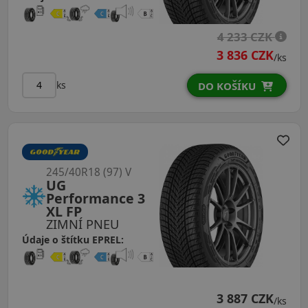
4 233 CZK
3 836 CZK
/ks
ks
DO KOŠÍKU
245/40R18 (97) V
UG
Performance 3
XL FP
ZIMNÍ PNEU
Údaje o štítku EPREL:
3 887 CZK
/ks