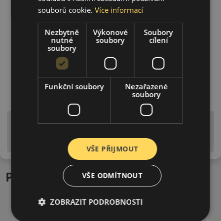
souborů cookie.
Více informací
Nezbytně
Výkonové
Soubory
nutné
soubory
cílení
soubory
Funkční soubory
Nezařazené
soubory
Upozornění! Hodnoty na štítku jsou pouze
informativního charakteru. Mohou být dodány pneumatiky
is EU štítky ve smyslu dosud platné (předchozí) legislativy.
VŠE PŘIJMOUT
Podobné produkty
VŠE ODMÍTNOUT
ZOBRAZIT PODROBNOSTI