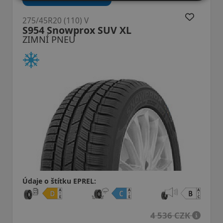
275/45R20 (110) V
WinterHawk 4 XL
ZIMNÍ PNEU
Údaje o štítku EPREL:
4 536 CZK