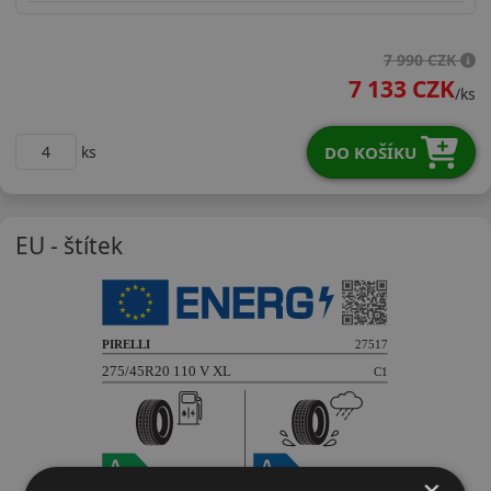
27545R20VSCWR
7 990 CZK
7 133 CZK
/ks
DO KOŠÍKU
ks
EU - štítek
×