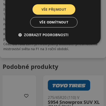
Má širokou distribuci pneumatik vyrobených v 24 výrobních
závodech v 12 zemích a má obchodní zastoupení ve více než
VŠE PŘIJMOUT
160 zemích světa. Pneumatiky jsou určeny hlavně pro
luxusnější auta se sportovnějším charakterem, ale
VŠE ODMÍTNOUT
nezapomíná ani na lehká nákladní vozidla (commercial),
motocykly, kamiony, autobusy, zemědělské a stavební stroje.
Koncern je známý nejširším portfoliem pneumatik pod
ZOBRAZIT PODROBNOSTI
prémiovou značkou Pirelli. Kromě toho má i levnější značku
Ceat. Od roku 2011 je Pirelli jediný dodavatel pneumatik na
mistrovství světa na F1 na 3 roční období.
Podobné produkty
275/45R20 (110) V
S954 Snowprox SUV XL