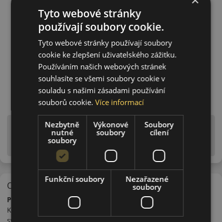
Tyto webové stránky
používají soubory cookie.
Tyto webové stránky používají soubory
cookie ke zlepšení uživatelského zážitku.
Používáním našich webových stránek
souhlasíte se všemi soubory cookie v
souladu s našimi zásadami používání
souborů cookie.
Více informací
Nezbytně
Výkonové
Soubory
Upozornění! Hodnoty na štítku jsou pouze
nutné
soubory
cílení
informativního charakteru. Mohou být dodány pneumatiky
soubory
is EU štítky ve smyslu dosud platné (předchozí) legislativy.
Funkční soubory
Nezařazené
O značce
soubory
Pirelli
Koncern Pirelli je pátým největším výrobcem pneumatik na
světě. Je to jedna ze světově nejznámějších italských značek.