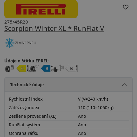
275/45R20
Scorpion Winter XL * RunFlat V
ZIMNÍ PNEU
Údaje o štítku EPREL:
Technické údaje
Rychlostní index
V (V=240 km/h)
Zátěžový index
110 (110=1060kg)
Zesílené provedení (XL)
Ano
RunFlat systém
Ano
Ochrana ráfku
Ano