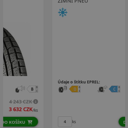
ZIMNÍ PNEU
Údaje o štítku EPREL:
4 536 CZK
3 780 CZK
/ks
ks
DO KOŠÍKU